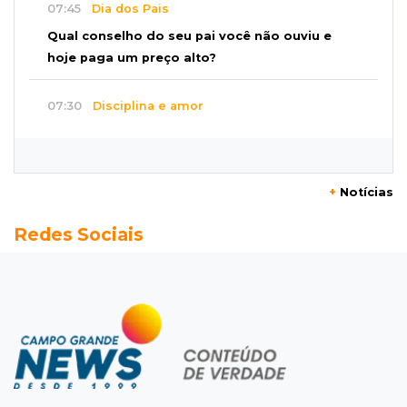
07:45
Dia dos Pais
Qual conselho do seu pai você não ouviu e
hoje paga um preço alto?
07:30
Disciplina e amor
Pais passam kung-fu de geração em geração
e agora treinam as filhas
+
Notícias
07:26
Tiradentes
Redes Sociais
Ataque em beco deixa um morto com rosto
deformado e outro ferido
07:20
14 de julho
Feira Central encerra Festival do Sobá com
karaokê de Dia dos Pais
07:15
Artigos