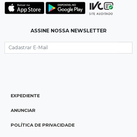
A esperança não pode morrer
07:10
Previsão
ASSINE NOSSA NEWSLETTER
Domingo terá calor de 38°C, tempo seco e
chance de chuva em MS
07:10
Amor que acolhe
Eles cancelaram viagem à Europa porque o
sonho de ser pais chegou
07:03
Centro
EXPEDIENTE
Briga em bar na 14 termina com rapaz de 21
anos morto a facada
ANUNCIAR
07:01
Editorial
POLÍTICA DE PRIVACIDADE
Planos de Riedel e Fábio multiplicam