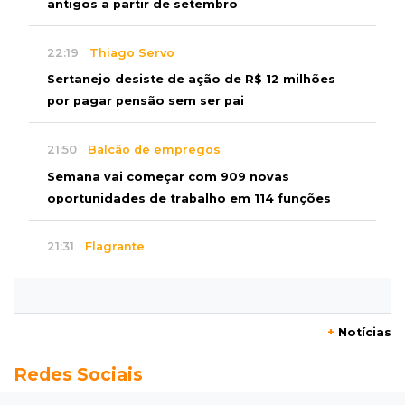
antigos a partir de setembro
22:19
Thiago Servo
Sertanejo desiste de ação de R$ 12 milhões
por pagar pensão sem ser pai
21:50
Balcão de empregos
Semana vai começar com 909 novas
oportunidades de trabalho em 114 funções
21:31
Flagrante
Motorista atinge carro parado, perde
retrovisor e foge no Jardim Antártica
+
Notícias
21:12
Capital
Redes Sociais
Mãe faz apelo por bebê desaparecida: “Sinto
que ela está por perto”