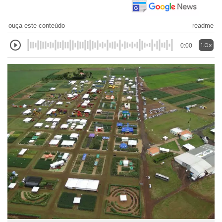
ouça este conteúdo
readme
1.0x
0:00