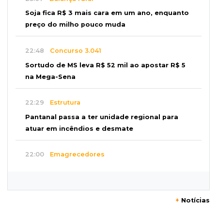
Soja fica R$ 3 mais cara em um ano, enquanto
preço do milho pouco muda
22:48
Concurso 3.041
Sortudo de MS leva R$ 52 mil ao apostar R$ 5
na Mega-Sena
22:29
Estrutura
Pantanal passa a ter unidade regional para
atuar em incêndios e desmate
22:00
Emagrecedores
MS lidera procura digital por canetas
paraguaias sem registro
+
Notícias
21:41
Nova Alvorada do Sul