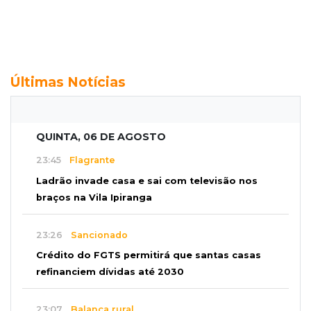
Últimas Notícias
QUINTA, 06 DE AGOSTO
23:45
Flagrante
Ladrão invade casa e sai com televisão nos
braços na Vila Ipiranga
23:26
Sancionado
Crédito do FGTS permitirá que santas casas
refinanciem dívidas até 2030
23:07
Balança rural