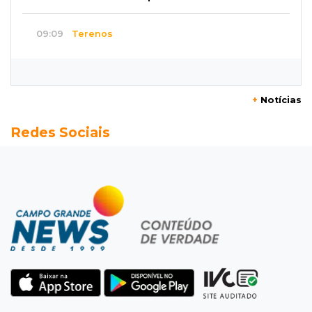
09:09
Terenos
Homem morre e três ficam feridos em
capotamento em rodovia
+
Notícias
08:51
Ponta Porã
Redes Sociais
Discussão termina com homem morto a socos
por ex-companheiro de amiga
08:45
De madrugada
Após briga, casa pega fogo duas vezes em
condomínio do Nova Lima
08:37
Agendão de partidas
Rodada do Brasileirão tem 6 jogos neste
domingo de Dia dos Pais