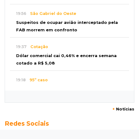
19:56
São Gabriel do Oeste
Suspeitos de ocupar avião interceptado pela
FAB morrem em confronto
19:37
Cotação
Dólar comercial cai 0,46% e encerra semana
cotado a R$ 5,08
19:18
95º caso
Foragido que se passava por pastor morre
após reagir à abordagem policial
+
Notícias
18:51
Certidão
Redes Sociais
Em MS, uma criança é registrada sem o nome
do pai a cada 2h