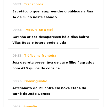
09:53
Transborda
Espetáculo quer surpreender o público na Rua
14 de Julho neste sábado
09:46
Procura-se a Mel
Gatinha arisca desapareceu há 3 dias bairro
Vilas Boas e tutora pede ajuda
09:33
Tráfico na fronteira
Juiz decreta preventiva de pai e filho flagrados
com 420 quilos de cocaína
09:23
Dominguinho
Artesanato de MS entra em nova etapa da
turnê de João Gomes
09:15
Atenção