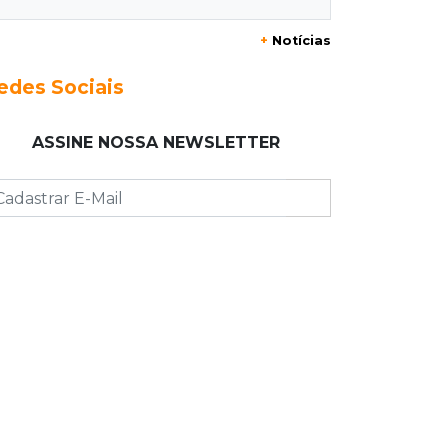
20:29
Pedro Gomes
+
Notícias
Jovem morre baleado e suspeita
envolve disputa entre facções rivais
edes Sociais
20:01
Futebol feminino
ASSINE NOSSA NEWSLETTER
Pantanal treina em Goiânia antes de
jogo que vale acesso inédito à Série
A2
19:44
Campeonato Brasileiro
Remo busca empate com Atlético-MG
e segue na zona de rebaixamento
19:27
Caso Ayla
Defesa diz que preso suspeito de
sequestro só emprestou casa a
conhecido