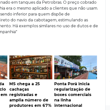
enado em tanques da Petrobras. O preço cobrado
ia era o mesmo aplicado a clientes que não usam.
o, sendo inferior para quem dispõe de
direto do navio da cabotagem, estimulando as
mento. Há exemplos similares no uso de dutos e de
mpanhia"
da
MS chega a 25
Ponta Porã inicia
clo
cachaças
regularização de
s em
registradas e
boxes comerciais
amplia número de
na linha
produtores em 67%
internacional