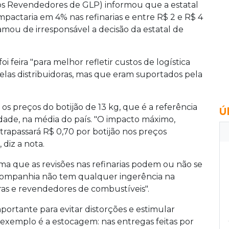
 dos Revendedores de GLP) informou que a estatal
mpactaria em 4% nas refinarias e entre R$ 2 e R$ 4
amou de irresponsável a decisão da estatal de
i feira "para melhor refletir custos de logística
las distribuidoras, mas que eram suportados pela
s preços do botijão de 13 kg, que é a referência
Ú
idade, na média do país. "O impacto máximo,
trapassará R$ 0,70 por botijão nos preços
 diz a nota.
rma que as revisões nas refinarias podem ou não se
A companhia não tem qualquer ingerência na
oras e revendedores de combustíveis".
ortante para evitar distorções e estimular
 exemplo é a estocagem: nas entregas feitas por