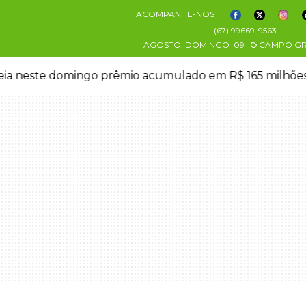
ACOMPANHE-NOS
(67) 99669-9563
AGOSTO, DOMINGO
09
CAMPO G
eia neste domingo prêmio acumulado em R$ 165 milhõe