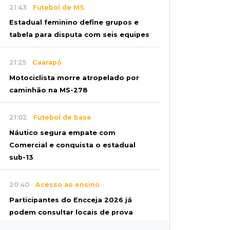
21:43
Futebol de MS
Estadual feminino define grupos e
tabela para disputa com seis equipes
21:25
Caarapó
Motociclista morre atropelado por
caminhão na MS-278
21:02
Futebol de base
Náutico segura empate com
Comercial e conquista o estadual
sub-13
20:40
Acesso ao ensino
Participantes do Encceja 2026 já
podem consultar locais de prova