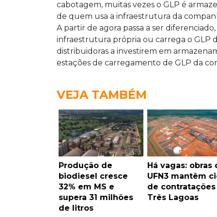
cabotagem, muitas vezes o GLP é armaz
de quem usa a infraestrutura da companh
A partir de agora passa a ser diferenciad
infraestrutura própria ou carrega o GLP 
distribuidoras a investirem em armazena
estações de carregamento de GLP da co
VEJA TAMBÉM
Produção de
Há vagas: obras 
biodiesel cresce
UFN3 mantêm ci
32% em MS e
de contrataçõe
supera 31 milhões
Três Lagoas
de litros