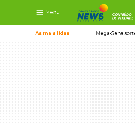
menu
Menu
As mais
lidas
Alerta Amber é acionado para localizar Ayla, bebê desaparecida em Campo Grande
Mega-Sena sort