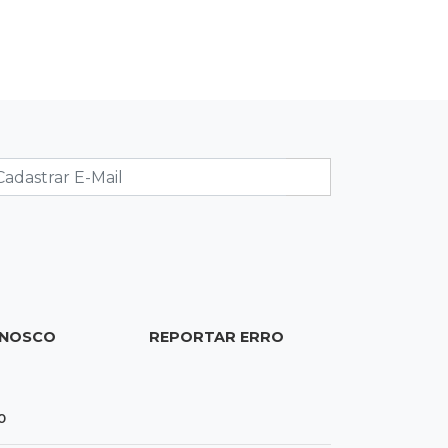
19:02
Estrela do Sul
Caminhão tomba e trava trânsito
após acidente com F-1000 na Av.
Heráclito
18:46
Futsal de base
Rodada de estreia da Copa
Pelezinho soma 35 gols em quatro
jogos
18:28
Concurso 3.042
ONOSCO
REPORTAR ERRO
Mega-Sena sorteia neste domingo
prêmio acumulado em R$ 165
milhões
0
18:05
Energia renovável