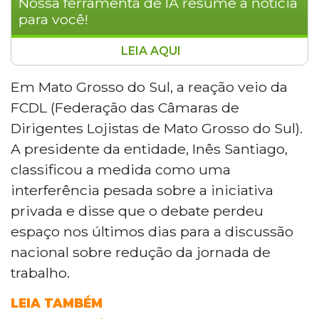
Nossa ferramenta de IA resume a notícia
para você!
LEIA AQUI
A Portaria 3.665 do Ministério do Trabalho,
que exige negociação coletiva para
Em Mato Grosso do Sul, a reação veio da
abertura do comércio em feriados, gerou
FCDL (Federação das Câmaras de
reação do setor empresarial. A FCDL-MS
Dirigentes Lojistas de Mato Grosso do Sul).
classificou a medida como interferência
A presidente da entidade, Inês Santiago,
sobre a iniciativa privada. Em Campo
classificou a medida como uma
Grande, o comércio pode funcionar em
Corpus Christi e Santo Antônio, seguindo
interferência pesada sobre a iniciativa
convenção coletiva que exige
privada e disse que o debate perdeu
comunicação prévia ao sindicato,
espaço nos últimos dias para a discussão
pagamento de taxa de R$ 24 por
nacional sobre redução da jornada de
funcionário e folga compensatória.
trabalho.
LEIA TAMBÉM