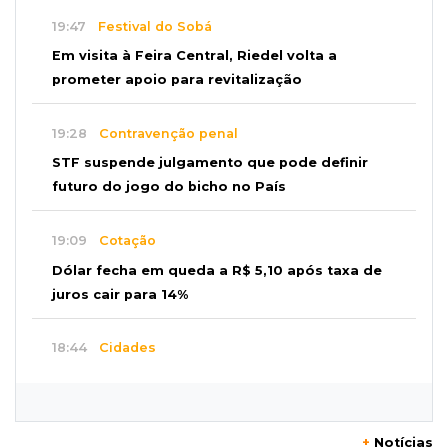
19:47
Festival do Sobá
Em visita à Feira Central, Riedel volta a
prometer apoio para revitalização
19:28
Contravenção penal
STF suspende julgamento que pode definir
futuro do jogo do bicho no País
19:09
Cotação
Dólar fecha em queda a R$ 5,10 após taxa de
juros cair para 14%
18:44
Cidades
Taxa de homicídios cai na fronteira, assim
como as de estupros e roubos
+
Notícias