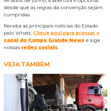
feriados de junho, a abertura é opcional,
desde que as regras da convenção sejam
cumpridas.
Receba as principais notícias do Estado
pelo Whats.
Clique aqui para acessar o
canal do Campo Grande News
e siga
nossas
redes sociais
.
VEJA TAMBÉM