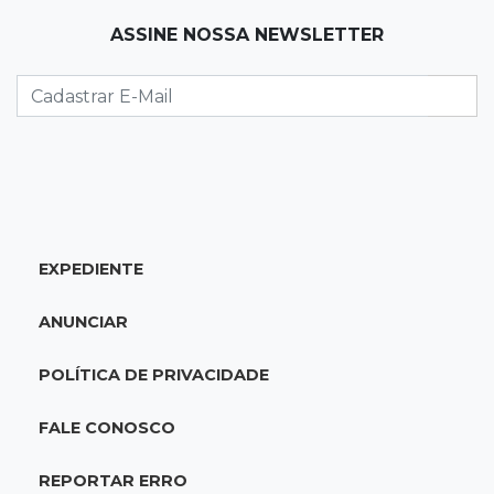
11:56
Esquecidos
ASSINE NOSSA NEWSLETTER
Primeiro corpo do “cemitério de Nando”
nunca teve nome
11:48
Nova Alvorada do Sul
Vereadora é acusada de insinuar em vídeo
que prefeito agride mulheres
11:31
Paradeiro incerto
EXPEDIENTE
Mãe narra emboscada e diz ter sido amarrada
antes de bebê desaparecer
ANUNCIAR
11:28
Audiência de custódia
POLÍTICA DE PRIVACIDADE
Juiz manda soltar motorista bêbado envolvido
em acidente que matou eletricista
FALE CONOSCO
11:19
Successione
REPORTAR ERRO