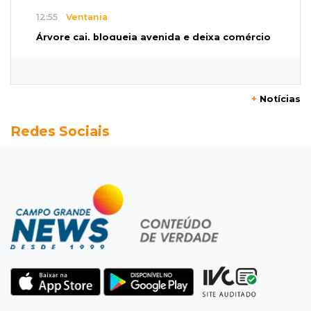
12:55
Ventania
Árvore cai, bloqueia avenida e deixa comércio
sem energia em Campo Grande
12:34
"Foi mal"
+
Notícias
Mulher em situação de rua coloca fogo em
Redes Sociais
terreno e causa incêndio no Santo Amaro
12:10
Direito
Inteligência Artificial avança na advocacia e
encurta tarefas administrativas
12:08
Decisão judicial
Justiça manda tirar canil e proíbe treino do
Choque ao lado de condomínio