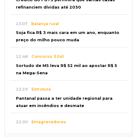
refinanciem dívidas até 2030
23:07
Balança rural
Soja fica R$ 3 mais cara em um ano, enquanto
preço do milho pouco muda
22:48
Concurso 3.041
Sortudo de MS leva R$ 52 mil ao apostar R$ 5
na Mega-Sena
22:29
Estrutura
Pantanal passa a ter unidade regional para
atuar em incêndios e desmate
22:00
Emagrecedores
MS lidera procura digital por canetas