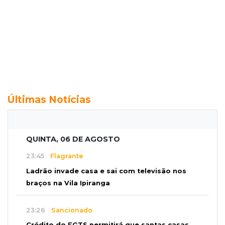
Últimas Notícias
QUINTA, 06 DE AGOSTO
23:45
Flagrante
Ladrão invade casa e sai com televisão nos
braços na Vila Ipiranga
23:26
Sancionado
Crédito do FGTS permitirá que santas casas