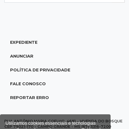
20:25
Sorte
Veja as dezenas de hoje na Mega-Sena, Quina,
Timemania e mais
EXPEDIENTE
20:06
Balcão de empregos
Semana termina com 913 vagas de trabalho
ANUNCIAR
abertas em 114 funções
POLÍTICA DE PRIVACIDADE
19:47
Festival do Sobá
Em visita à Feira Central, Riedel volta a
FALE CONOSCO
prometer apoio para revitalização
REPORTAR ERRO
19:28
Contravenção penal
STF suspende julgamento que pode definir
futuro do jogo do bicho no País
RUA ANTÔNIO MARIA COELHO, 4681 - VIVENDA DO BOSQUE
Utilizamos cookies essenciais e tecnologias
CEP 79021-170 - CAMPO GRANDE - MS (67) 3316-7200