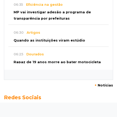
06:35
Eficiência na gestão
MP vai investigar adesão a programa de
transparência por prefeituras
06:30
Artigos
Quando as instituições viram estúdio
06:25
Dourados
Rapaz de 19 anos morre ao bater motocicleta
em caminhão estacionado
06:12
Previsão do tempo
+
Notícias
Instabilidade avança sobre MS nesta sexta e
Redes Sociais
nova frente fria chega no domingo
06:02
Editorial