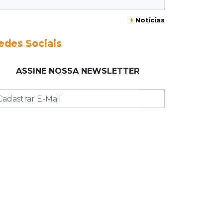
19:05
Pregão
+
Notícias
Dólar comercial fecha cotado a R$
5,12 com atenção ao cenário externo
edes Sociais
18:41
Ideb
ASSINE NOSSA NEWSLETTER
Ensino Médio melhora nas maiores
cidades do Estado, mas
aprendizagem recua
18:24
Balanço
Boletim mostra que julho teve chuva
irregular e déficit em grande parte de
MS
18:02
Ideb
Ensino Fundamental melhora em
Campo Grande, Dourados e Corumbá