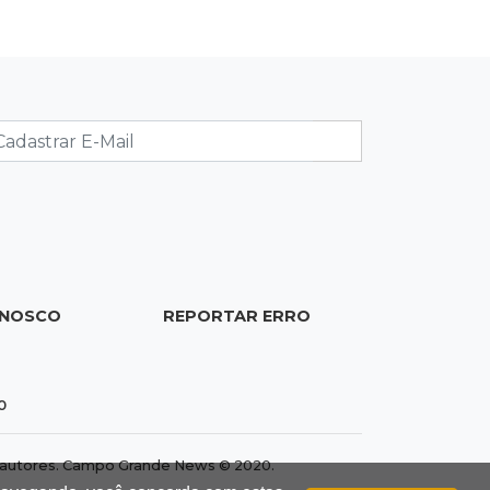
17:51
Arsenal Oculto
Preso em operação da PF no ano
passado volta a ser alvo por
comércio de armas
17:42
Bonito
Justiça manda periciar obra
construída perto da Gruta do Lago
Azul
ONOSCO
REPORTAR ERRO
17:42
Fronteira
PRF encontra 420 kg de cocaína em
fundo falso e prende pai e filho
0
17:31
Ensinar Juntos
dos autores. Campo Grande News © 2020.
A fragilização da verdade na era