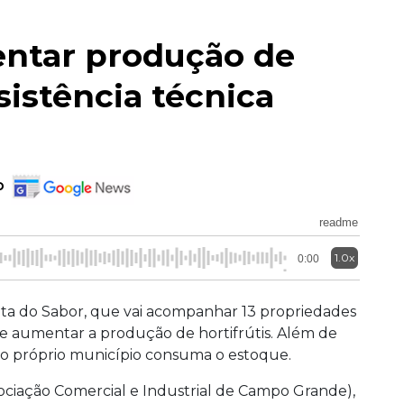
entar produção de
sistência técnica
o
readme
1.0x
0:00
ta do Sabor, que vai acompanhar 13 propriedades
e aumentar a produção de hortifrútis. Além de
 o próprio município consuma o estoque.
ociação Comercial e Industrial de Campo Grande),