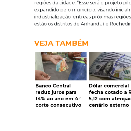
regiões da cidade. “Esse será o projeto pi
expandido pelo município, visando inicia
industrialização.​ entreas próximas regiõe
estão os distritos de Anhanduí e Rochedin
VEJA TAMBÉM
Banco Central
Dólar comercial
reduz juros para
fecha cotado a 
14% ao ano em 4º
5,12 com atençã
corte consecutivo
cenário externo