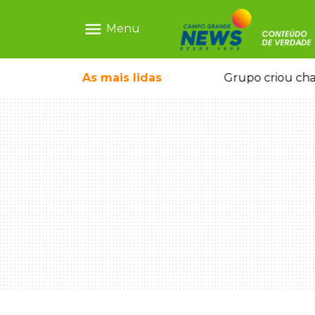
menu
Menu
icape deixou 4 mortos e 8 feridos
As mais
lidas
Grupo criou cha