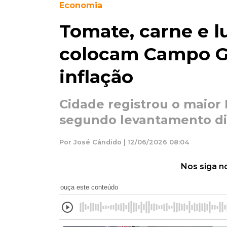
Economia
Tomate, carne e l
colocam Campo G
inflação
Cidade registrou o maior 
segundo levantamento di
Por José Cândido | 12/06/2026 08:04
Nos siga n
ouça este conteúdo