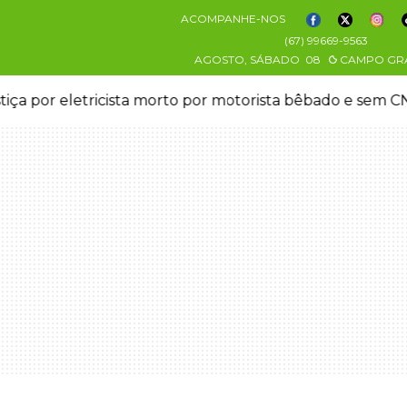
ACOMPANHE-NOS
(67) 99669-9563
AGOSTO, SÁBADO
08
CAMPO GR
stiça por eletricista morto por motorista bêbado e sem 