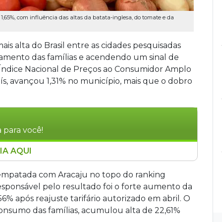
1,65%, com influência das altas da batata-inglesa, do tomate e da
is alta do Brasil entre as cidades pesquisadas
çamento das famílias e acendendo um sinal de
 O Índice Nacional de Preços ao Consumidor Amplo
país, avançou 1,31% no município, mais que o dobro
 para você!
IA AQUI
o do Brasil em maio, com IPCA de 1,31%, mais
, empatada com Aracaju. O principal fator foi
patada com Aracaju no topo do ranking
 residencial, após revisão tarifária de 12,36% na
responsável pelo resultado foi o forte aumento da
,61% no período. Para famílias de até cinco
56% após reajuste tarifário autorizado em abril. O
%, também o maior do país.
onsumo das famílias, acumulou alta de 22,61%