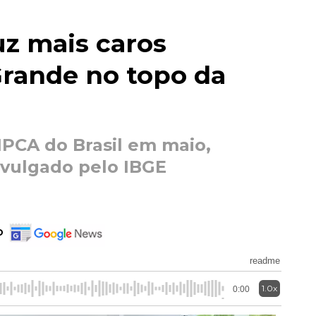
uz mais caros
rande no topo da
IPCA do Brasil em maio,
vulgado pelo IBGE
o
readme
1.0x
0:00