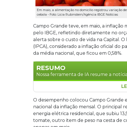
Em maio, a alimentação no domicílio registrou variação de 
cebola - Foto: Licia Rubinstein/Agência IBGE Notícias
Campo Grande teve, em maio, a inflação ma
pelo IBGE, refletindo diretamente no or
alerta sobre o custo de vida na Capital.
(IPCA), considerado a inflação oficial do 
da média nacional, que ficou em 0,58%.
RESUMO
Nossa ferramenta de IA resume a notícia
LE
Campo Grande registrou a maior inflaçã
que o dobro da média nacional de 0,58%
O desempenho colocou Campo Grande em
o reajuste de 13,56% na energia elétrica
nacional da inflação mensal. O principal 
concessionária local. O tomate subiu 22
energia elétrica residencial, que subiu 13,
salários mínimos, o INPC chegou a 1,49
tomate, outro item de peso na cesta de c