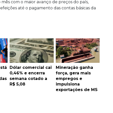
 o mês com o maior avanço de preços do país,
efeições até o pagamento das contas básicas da
stá
Dólar comercial cai
Mineração ganha
0,46% e encerra
força, gera mais
das
semana cotado a
empregos e
R$ 5,08
impulsiona
exportações de MS