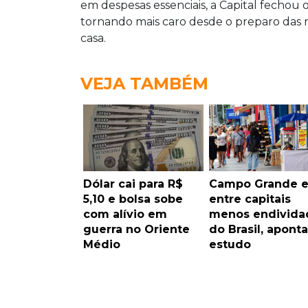
em despesas essenciais, a Capital fechou
tornando mais caro desde o preparo das r
casa.
VEJA TAMBÉM
Dólar cai para R$
Campo Grande e
5,10 e bolsa sobe
entre capitais
com alívio em
menos endivida
guerra no Oriente
do Brasil, aponta
Médio
estudo