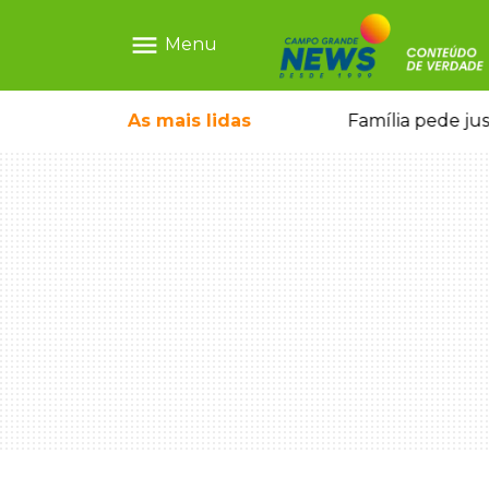
menu
Menu
o pela FAB morrem em confronto
As mais
lidas
Família pede ju