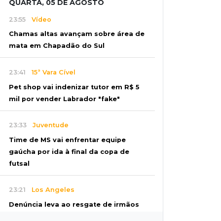
QUARTA, 05 DE AGOSTO
23:55
Vídeo
Chamas altas avançam sobre área de
mata em Chapadão do Sul
23:41
15ª Vara Cível
Pet shop vai indenizar tutor em R$ 5
mil por vender Labrador "fake"
23:33
Juventude
Time de MS vai enfrentar equipe
gaúcha por ida à final da copa de
futsal
23:21
Los Angeles
Denúncia leva ao resgate de irmãos
deixados sozinhos em casa trancada