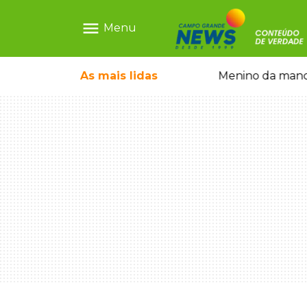
menu
Menu
 falso e prende pai e filho
As mais
lidas
Menino da mandi