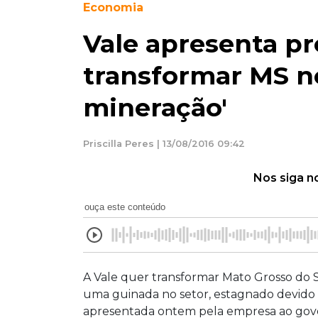
Economia
Vale apresenta pr
transformar MS n
mineração'
Priscilla Peres | 13/08/2016 09:42
Nos siga n
ouça este conteúdo
A Vale quer transformar Mato Grosso do S
uma guinada no setor, estagnado devido a
apresentada ontem pela empresa ao gover