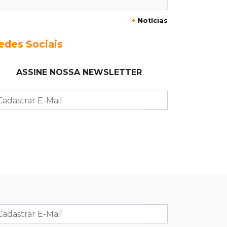
+
Notícias
23:17
Clima
Defesa Civil recomenda atenção em
edes Sociais
MS com formação de ciclone bomba
ASSINE NOSSA NEWSLETTER
23:00
Ideb
Entre escolas com nota divulgada, 3
estaduais lideram o Ensino Médio na
Capital
22:57
Chapadão do Sul
Homem é baleado após apontar
revólver para policiais militares
22:42
Resumão
Palmeiras e Vasco confirmam vagas
nas quartas da Copa do Brasil