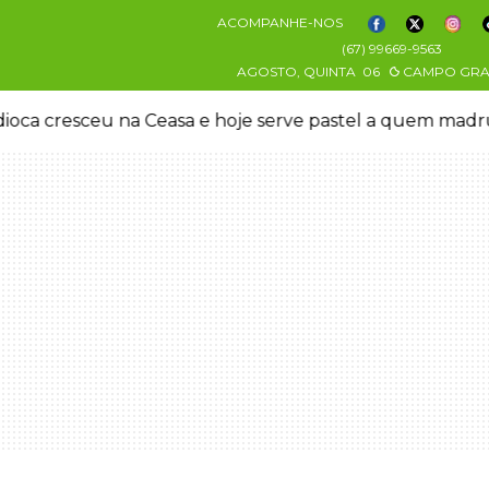
ACOMPANHE-NOS
(67) 99669-9563
AGOSTO, QUINTA
06
CAMPO GR
oca cresceu na Ceasa e hoje serve pastel a quem mad