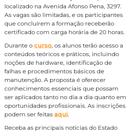
de maio, das 18h30 às 21h, no Teatro do Paço
localizado na Avenida Afonso Pena, 3297.
Municipal, na Avenida Afonso Pena, 3297. O
As vagas são limitadas, e os participantes
curso tem carga horária de 20 horas e aborda
hardware, identificação de falhas e
que concluírem a formação receberão
manutenção básica. Vagas são limitadas.
certificado com carga horária de 20 horas.
Durante o
curso
, os alunos terão acesso a
conteúdos teóricos e práticos, incluindo
noções de hardware, identificação de
falhas e procedimentos básicos de
manutenção. A proposta é oferecer
conhecimentos essenciais que possam
ser aplicados tanto no dia a dia quanto em
oportunidades profissionais. As inscrições
podem ser feitas
aqui
.
Receba as principais notícias do Estado