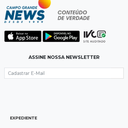
Banco Central reduz juros para 14% ao ano em
4º corte consecutivo
19:05
Pregão
Dólar comercial fecha cotado a R$ 5,12 com
atenção ao cenário externo
18:41
Ideb
ASSINE NOSSA NEWSLETTER
Ensino Médio melhora nas maiores cidades do
Estado, mas aprendizagem recua
18:24
Balanço
Boletim mostra que julho teve chuva irregular
e déficit em grande parte de MS
EXPEDIENTE
18:02
Ideb
Ensino Fundamental melhora em Campo