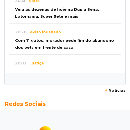
20:41
Sorte
Veja as dezenas de hoje na Dupla Sena,
Lotomania, Super Sete e mais
20:20
Aviso inusitado
Com 11 gatos, morador pede fim do abandono
dos pets em frente de casa
20:03
Justiça
Ex-PM deixa prisão para tratamento médico 5
meses após ser capturado
+
Notícias
19:41
Feminicídio
Redes Sociais
Júri condena a 25 anos homem que atropelou
esposa em frente aos filhos
19:20
Selic