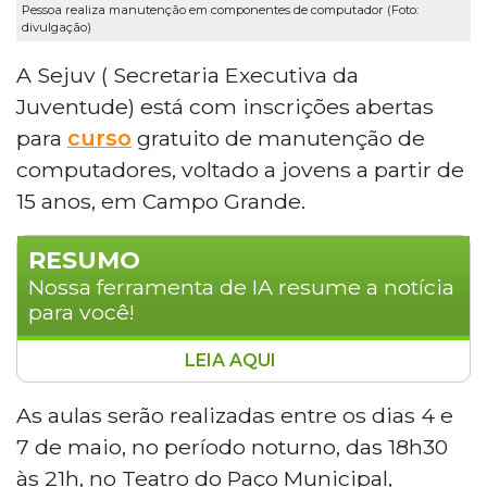
Pessoa realiza manutenção em componentes de computador (Foto:
divulgação)
A Sejuv ( Secretaria Executiva da
Juventude) está com inscrições abertas
para
curso
gratuito de manutenção de
computadores, voltado a jovens a partir de
15 anos, em Campo Grande.
RESUMO
Nossa ferramenta de IA resume a notícia
para você!
LEIA AQUI
A Secretaria Executiva da Juventude (Sejuv)
oferece curso gratuito de manutenção de
As aulas serão realizadas entre os dias 4 e
computadores para jovens a partir de 15 anos
7 de maio, no período noturno, das 18h30
em Campo Grande. As aulas ocorrem de 4 a 7
às 21h, no Teatro do Paço Municipal,