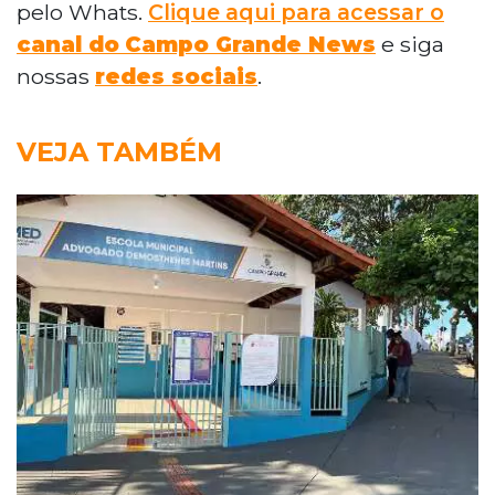
pelo Whats.
Clique aqui para acessar o
canal do
Campo Grande News
e siga
nossas
redes sociais
.
VEJA TAMBÉM