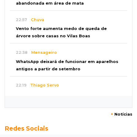
abandonada em área de mata
22:57
Chuva
Vento forte aumenta medo de queda de
árvore sobre casas no Vilas Boas
22:38
Mensageiro
WhatsApp deixará de funcionar em aparelhos
antigos a partir de setembro
22:19
Thiago Servo
Sertanejo desiste de ação de R$ 12 milhões
por pagar pensão sem ser pai
+
Notícias
21:50
Balcão de empregos
Redes Sociais
Semana vai começar com 909 novas
oportunidades de trabalho em 114 funções