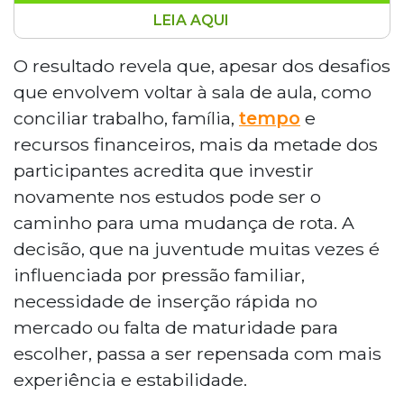
LEIA AQUI
A maioria dos leitores do Campo Grande
News, cerca de 56,65%, demonstra
O resultado revela que, apesar dos desafios
interesse em iniciar uma nova graduação
que envolvem voltar à sala de aula, como
após os 35 anos, visando mudança
conciliar trabalho, família,
tempo
e
profissional. A pesquisa revela que,
recursos financeiros, mais da metade dos
mesmo diante dos desafios de conciliar
participantes acredita que investir
trabalho, família e recursos financeiros, o
retorno aos estudos é visto como
novamente nos estudos pode ser o
caminho para reposicionamento na
caminho para uma mudança de rota. A
carreira. O cenário atual, marcado por
decisão, que na juventude muitas vezes é
transformações tecnológicas e
influenciada por pressão familiar,
surgimento de novas profissões, contribui
necessidade de inserção rápida no
para essa tendência. Para os 43,35% que
não consideram uma segunda
mercado ou falta de maturidade para
graduação, alternativas como
escolher, passa a ser repensada com mais
especializações e cursos de curta duração
experiência e estabilidade.
aparecem como opções mais viáveis.