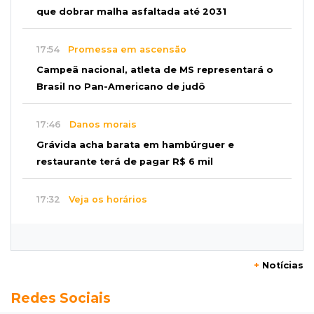
que dobrar malha asfaltada até 2031
17:54
Promessa em ascensão
Campeã nacional, atleta de MS representará o
Brasil no Pan-Americano de judô
17:46
Danos morais
Grávida acha barata em hambúrguer e
restaurante terá de pagar R$ 6 mil
17:32
Veja os horários
Velório de Luis Pedro Scalise será no Rubens
Gil de Camillo nesta sexta-feira
+
Notícias
17:25
Operação Lívia
Redes Sociais
Nova lei pune deepfakes sexuais com crianças
e amplia investigação na internet