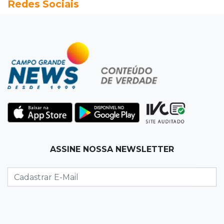
Redes Sociais
Entre escolas com nota divulgada, 3 estaduais
lideram o Ensino Médio na Capital
22:57
Chapadão do Sul
Homem é baleado após apontar revólver para
policiais militares
22:42
Resumão
Palmeiras e Vasco confirmam vagas nas
quartas da Copa do Brasil
ASSINE NOSSA NEWSLETTER
22:26
Eleições 2026
Eleitorado aprova teste da urna, mas diz que
colinha será "fundamental"
22:05
Sidrolândia