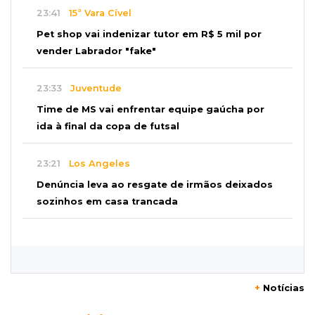
23:41
15ª Vara Cível
Pet shop vai indenizar tutor em R$ 5 mil por
vender Labrador "fake"
23:33
Juventude
Time de MS vai enfrentar equipe gaúcha por
ida à final da copa de futsal
23:21
Los Angeles
Denúncia leva ao resgate de irmãos deixados
sozinhos em casa trancada
23:17
Clima
Defesa Civil recomenda atenção em MS com
formação de ciclone bomba
+
Notícias
23:00
Ideb