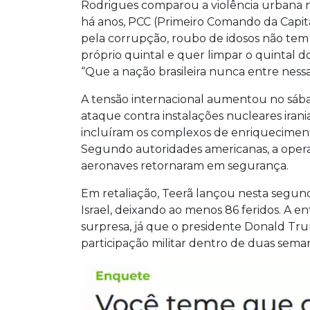
Rodrigues comparou a violência urbana n
há anos, PCC (Primeiro Comando da Capi
pela corrupção, roubo de idosos não tem
próprio quintal e quer limpar o quintal do
“Que a nação brasileira nunca entre ness
A tensão internacional aumentou no sáb
ataque contra instalações nucleares irani
incluíram os complexos de enriqueciment
Segundo autoridades americanas, a opera
aeronaves retornaram em segurança.
Em retaliação, Teerã lançou nesta segund
Israel, deixando ao menos 86 feridos. A 
surpresa, já que o presidente Donald Tru
participação militar dentro de duas seman