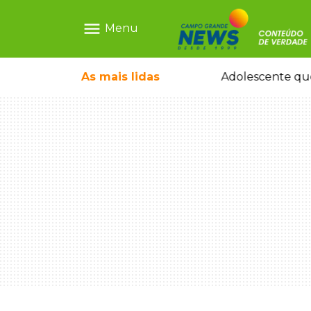
menu
Menu
durante temporal no interior
As mais
lidas
Adolescente que