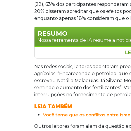
(22), 63% dos participantes respondera
20% disseram acreditar que os efeitos p
enquanto apenas 18% consideram que o Br
RESUMO
Nossa ferramenta de IA resume a notícia
LE
O conflito entre Israel e Irã preocupa
Grande News. Segundo a pesquisa, 63
Nas redes sociais, leitores apontaram pr
econômicos no Brasil, enquanto 20% ac
agrícolas. “Encarecendo o petróleo, que é
nacional. Apenas 18% consideram que o 
escreveu Natálio Malaquias. Já Silvana M
internacional intensificou-se após ata
sentindo o aumento dos fertilizantes”. V
iranianas no sábado (21). Em resposta, 
interrupções no fornecimento de petróleo
feira (23), deixando 86 feridos. Leito
LEIA TAMBÉM
preços do petróleo e insumos agrícolas
Você teme que os conflitos entre Israel
Outros leitores foram além da questão ext