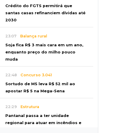
Crédito do FGTS permitirá que
santas casas refinanciem dívidas até
2030
23:07
Balança rural
Soja fica R$ 3 mais cara em um ano,
enquanto preço do milho pouco
muda
22:48
Concurso 3.041
Sortudo de MS leva R$ 52 mil ao
apostar R$ 5 na Mega-Sena
22:29
Estrutura
Pantanal passa a ter unidade
regional para atuar em incêndios e
desmate