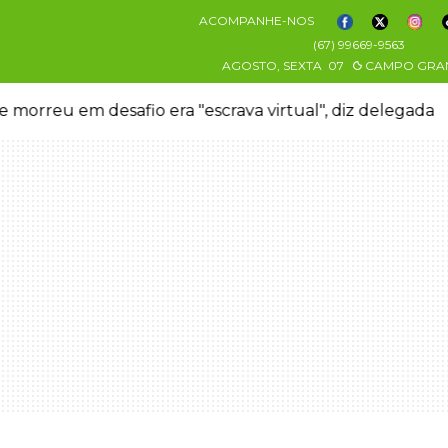
ACOMPANHE-NOS
(67) 99669-9563
AGOSTO, SEXTA
07
CAMPO GRA
 morreu em desafio era "escrava virtual", diz delegada