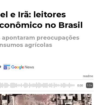
l e Irã: leitores
conômico no Brasil
res apontaram preocupações
insumos agrícolas
o
readme
1.0x
0:00