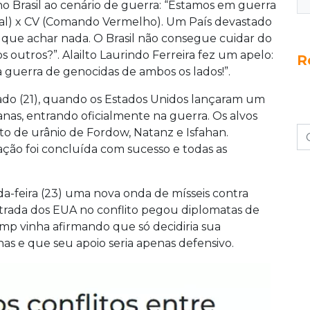
o Brasil ao cenário de guerra: “Estamos em guerra
tal) x CV (Comando Vermelho). Um País devastado
 que achar nada. O Brasil não consegue cuidar do
s outros?”. Alailto Laurindo Ferreira fez um apelo:
R
a guerra de genocidas de ambos os lados!”.
ado (21), quando os Estados Unidos lançaram um
anas, entrando oficialmente na guerra. Os alvos
o de urânio de Fordow, Natanz e Isfahan.
ção foi concluída com sucesso e todas as
a-feira (23) uma nova onda de mísseis contra
entrada dos EUA no conflito pegou diplomatas de
mp vinha afirmando que só decidiria sua
as e que seu apoio seria apenas defensivo.