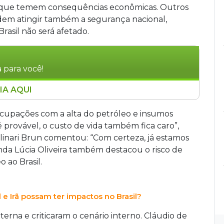
m que temem consequências econômicas. Outros
odem atingir também a segurança nacional,
asil não será afetado.
 para você!
IA AQUI
 brasileiros, conforme revela enquete do Campo
% dos participantes temem impactos
eocupações com a alta do petróleo e insumos
reditam em possíveis efeitos na segurança
 provável, o custo de vida também fica caro”,
país não será afetado. A escalada da tensão
olinari Brun comentou: “Com certeza, já estamos
que dos Estados Unidos a instalações nucleares
anda Lúcia Oliveira também destacou o risco de
o Irã lançou mísseis contra Israel na segunda-
 ao Brasil.
res expressam preocupação com possível alta nos
.
 e Irã possam ter impactos no Brasil?
erna e criticaram o cenário interno. Cláudio de