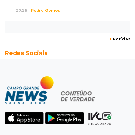
20:29
Pedro Gomes
Jovem morre baleado e suspeita envolve
disputa entre facções rivais
+
Notícias
20:01
Futebol feminino
Redes Sociais
Pantanal treina em Goiânia antes de jogo que
vale acesso inédito à Série A2
19:44
Campeonato Brasileiro
Remo busca empate com Atlético-MG e segue
na zona de rebaixamento
19:27
Caso Ayla
Defesa diz que preso suspeito de sequestro
só emprestou casa a conhecido