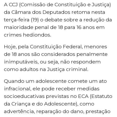
terça-feira (19) o debate sobre a redução da
A CCJ (Comissão de Constituição e Justiça)
maioridade penal de 18 para 16 anos em crimes
da Câmara dos Deputados retoma nesta
hediondos. Pela Constituição Federal, menores
terça-feira (19) o debate sobre a redução da
de 18 anos são penalmente inimputáveis e,
maioridade penal de 18 para 16 anos em
quando cometem infrações, podem receber
crimes hediondos.
medidas socioeducativas previstas no ECA,
como advertência, prestação de serviços à
Hoje, pela Constituição Federal, menores
comunidade ou internação.
de 18 anos são considerados penalmente
inimputáveis, ou seja, não respondem
como adultos na Justiça criminal.
Quando um adolescente comete um ato
infracional, ele pode receber medidas
socioeducativas previstas no ECA (Estatuto
da Criança e do Adolescente), como
advertência, reparação do dano, prestação