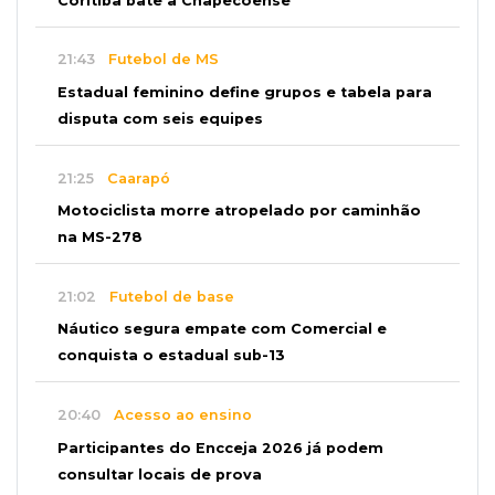
Coritiba bate a Chapecoense
21:43
Futebol de MS
Estadual feminino define grupos e tabela para
disputa com seis equipes
21:25
Caarapó
Motociclista morre atropelado por caminhão
na MS-278
21:02
Futebol de base
Náutico segura empate com Comercial e
conquista o estadual sub-13
20:40
Acesso ao ensino
Participantes do Encceja 2026 já podem
consultar locais de prova