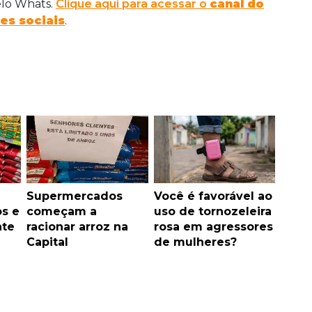
elo Whats.
Clique aqui para acessar o
canal do
es sociais
.
Supermercados
Você é favorável ao
os e
começam a
uso de tornozeleira
nte
racionar arroz na
rosa em agressores
Capital
de mulheres?