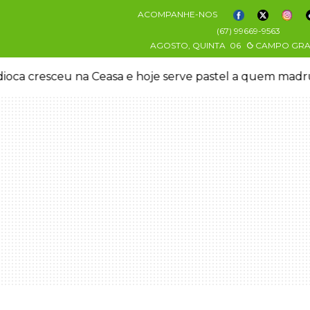
ACOMPANHE-NOS
(67) 99669-9563
AGOSTO, QUINTA
06
CAMPO GR
oca cresceu na Ceasa e hoje serve pastel a quem mad