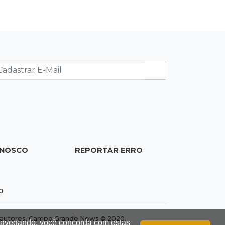
10:25
R$ 100 milhões
Operação mira contratos de Três
Lagoas e empresas por corrupção
10:18
Furto
Túmulos são quebrados e objetos
desaparecem do Cemitério Santo
Antônio
10:06
Transportes
ONOSCO
REPORTAR ERRO
Nova lei prevê multa de até R$ 1
milhão para quem pagar frete abaixo
do mínimo
0
10:05
Extorsão
dos autores. Campo Grande News © 2020.
 navegando, você concorda com estas
Idoso é sequestrado e obrigado a