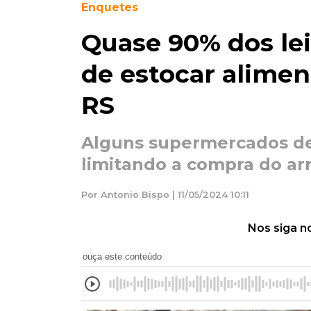
Enquetes
Quase 90% dos le
de estocar alimen
RS
Alguns supermercados d
limitando a compra do arr
Por Antonio Bispo | 11/05/2024 10:11
Nos siga n
ouça este conteúdo