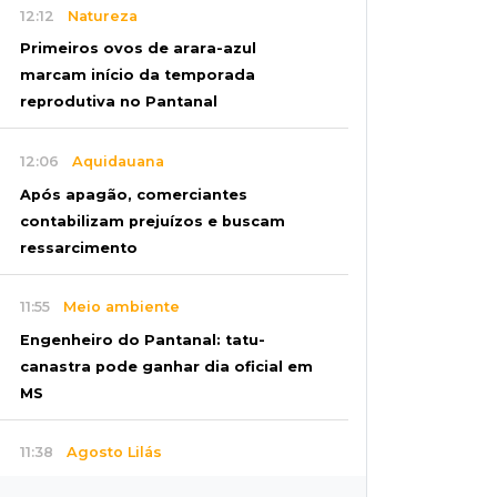
12:12
Natureza
Primeiros ovos de arara-azul
marcam início da temporada
reprodutiva no Pantanal
12:06
Aquidauana
Após apagão, comerciantes
contabilizam prejuízos e buscam
ressarcimento
11:55
Meio ambiente
Engenheiro do Pantanal: tatu-
canastra pode ganhar dia oficial em
MS
11:38
Agosto Lilás
Dupla troca a 'sofrência' por alerta