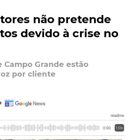
itores não pretende
tos devido à crise no
e Campo Grande estão
oz por cliente
o
readme
1.0x
0:00