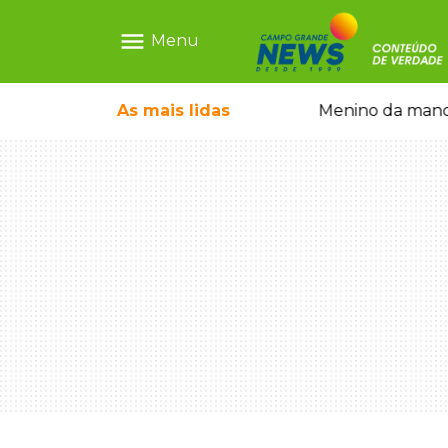
menu
Menu
ntre crianças brasileiras
As mais
lidas
Menino da mandi