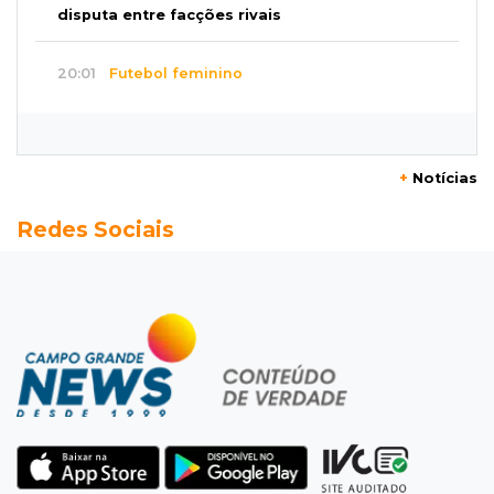
disputa entre facções rivais
20:01
Futebol feminino
Pantanal treina em Goiânia antes de jogo que
vale acesso inédito à Série A2
+
Notícias
19:44
Campeonato Brasileiro
Redes Sociais
Remo busca empate com Atlético-MG e segue
na zona de rebaixamento
19:27
Caso Ayla
Defesa diz que preso suspeito de sequestro
só emprestou casa a conhecido
19:02
Estrela do Sul
Caminhão tomba e trava trânsito após
acidente com F-1000 na Av. Heráclito