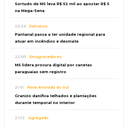
Sortudo de MS leva R$ 52 mil ao apostar R$ 5
na Mega-Sena
22:29
Estrutura
Pantanal passa a ter unidade regional para
atuar em incêndios e desmate
22:00
Emagrecedores
MS lidera procura digital por canetas
paraguaias sem registro
21:41
Nova Alvorada do Sul
Granizo danifica telhados e plantações
durante temporal no interior
21:22
Agregado
Inter perde para o Corinthians mas avança às