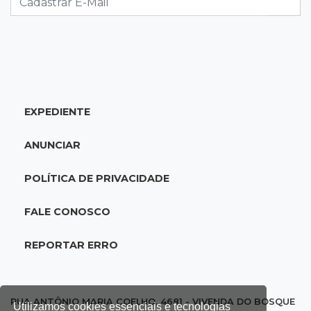
19:47
Festival do Sobá
Em visita à Feira Central, Riedel volta a
prometer apoio para revitalização
EXPEDIENTE
19:28
Contravenção penal
STF suspende julgamento que pode definir
ANUNCIAR
futuro do jogo do bicho no País
POLÍTICA DE PRIVACIDADE
19:09
Cotação
Dólar fecha em queda a R$ 5,10 após taxa de
FALE CONOSCO
juros cair para 14%
REPORTAR ERRO
18:44
Cidades
Taxa de homicídios cai na fronteira, assim
como as de estupros e roubos
RUA ANTÔNIO MARIA COELHO, 4681 - VIVENDA DO BOSQUE
Utilizamos cookies essenciais e tecnologias