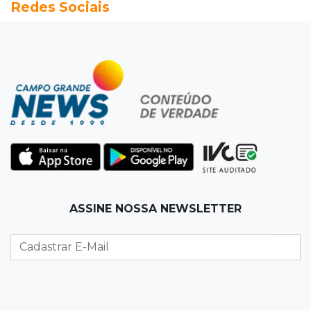
Redes Sociais
tiro na cabeça em loja do pai
17:24
Recursos
Governo libera R$ 433 mil a Deodápolis após
temporal de granizo causar estragos
17:17
Em investigação
Pai de bebê desaparecida vai à polícia e nega
ser membro de facção
17:12
"Meu irmão não volta mais"
ASSINE NOSSA NEWSLETTER
Família pede justiça por eletricista morto por
motorista bêbado e sem CNH
17:01
Transferidos
Mandantes de mortes em guerra de facções
vão para presídio federal