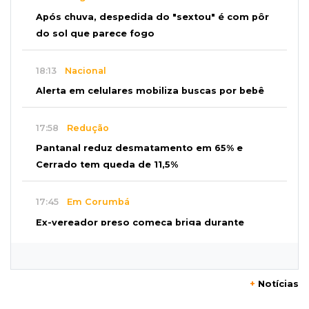
Após chuva, despedida do "sextou" é com pôr
do sol que parece fogo
18:13
Nacional
Alerta em celulares mobiliza buscas por bebê
17:58
Redução
Pantanal reduz desmatamento em 65% e
Cerrado tem queda de 11,5%
17:45
Em Corumbá
Ex-vereador preso começa briga durante
banho de sol e leva socos de detento
17:31
Dourados
+
Notícias
Vídeo mostra jovem sendo executado com