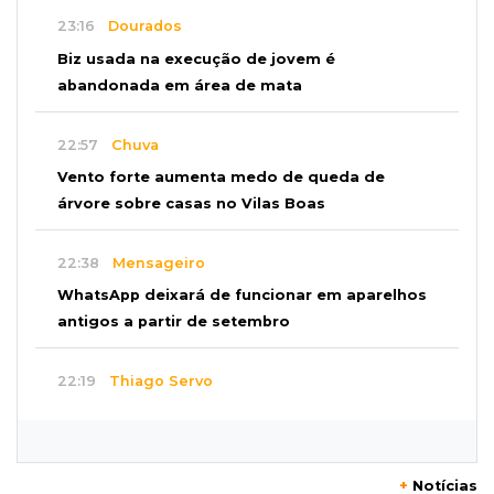
23:16
Dourados
Biz usada na execução de jovem é
abandonada em área de mata
22:57
Chuva
Vento forte aumenta medo de queda de
árvore sobre casas no Vilas Boas
22:38
Mensageiro
WhatsApp deixará de funcionar em aparelhos
antigos a partir de setembro
22:19
Thiago Servo
Sertanejo desiste de ação de R$ 12 milhões
por pagar pensão sem ser pai
+
Notícias