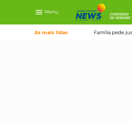
menu
Menu
o pai e morre a caminho do hospital
As mais
lidas
Família pede ju