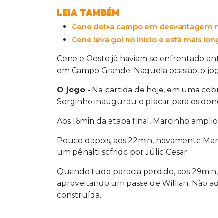
LEIA TAMBÉM
Cene deixa campo em desvantagem no p
Cene leva gol no início e está mais lon
Cene e Oeste já haviam se enfrentado ante
em Campo Grande. Naquela ocasião, o jo
O jogo
- Na partida de hoje, em uma cobr
Serginho inaugurou o placar para os dono
Aos 16min da etapa final, Marcinho amplio
Pouco depois, aos 22min, novamente Mar
um pênalti sofrido por Júlio Cesar.
Quando tudo parecia perdido, aos 29min,
aproveitando um passe de Willian. Não adia
construída.