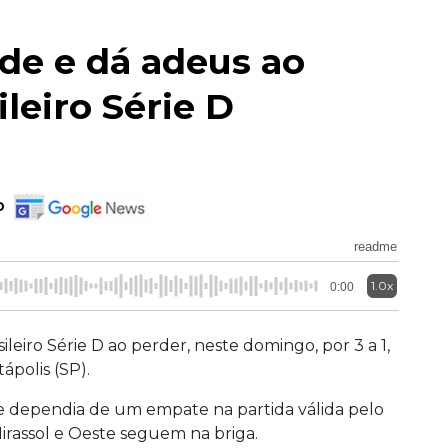
de e dá adeus ao
leiro Série D
o
readme
1.0x
0:00
eiro Série D ao perder, neste domingo, por 3 a 1,
ápolis (SP).
e dependia de um empate na partida válida pelo
irassol e Oeste seguem na briga.