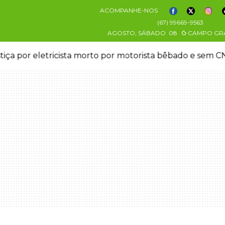
ACOMPANHE-NOS
(67) 99669-9563
AGOSTO, SÁBADO
08
CAMPO GR
stiça por eletricista morto por motorista bêbado e sem 