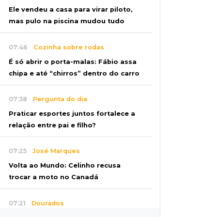
Ele vendeu a casa para virar piloto,
mas pulo na piscina mudou tudo
07:46
Cozinha sobre rodas
É só abrir o porta-malas: Fábio assa
chipa e até “chirros” dentro do carro
07:38
Pergunta do dia
Praticar esportes juntos fortalece a
relação entre pai e filho?
07:25
José Marques
Volta ao Mundo: Celinho recusa
trocar a moto no Canadá
07:21
Dourados