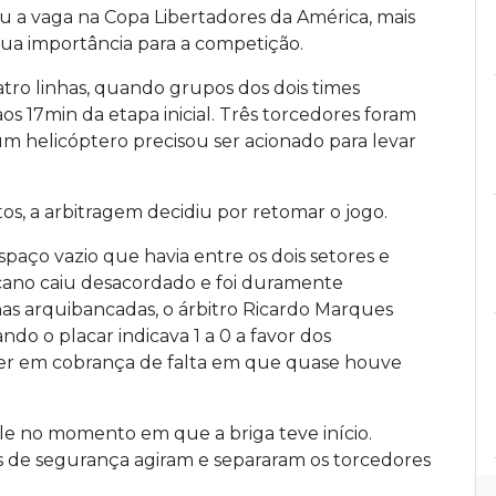
iu a vaga na Copa Libertadores da América, mais
sua importância para a competição.
atro linhas, quando grupos dos dois times
s 17min da etapa inicial. Três torcedores foram
um helicóptero precisou ser acionado para levar
s, a arbitragem decidiu por retomar o jogo.
paço vazio que havia entre os dois setores e
cano caiu desacordado e foi duramente
 nas arquibancadas, o árbitro Ricardo Marques
do o placar indicava 1 a 0 a favor dos
ier em cobrança de falta em que quase houve
ille no momento em que a briga teve início.
 de segurança agiram e separaram os torcedores