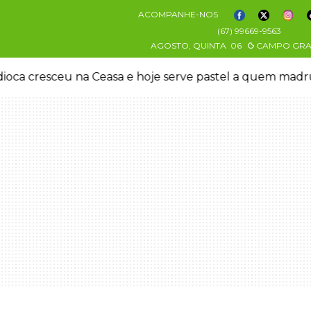
ACOMPANHE-NOS
(67) 99669-9563
AGOSTO, QUINTA
06
CAMPO GR
oca cresceu na Ceasa e hoje serve pastel a quem mad