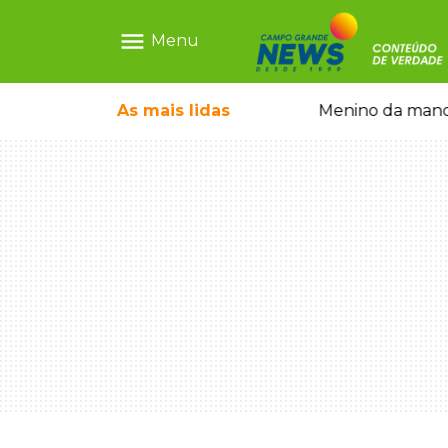
menu
Menu
ãe que não reconhece o filho queimado
As mais
lidas
Menino da mandi