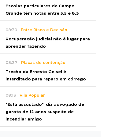
Escolas particulares de Campo
Grande têm notas entre 5,5 e 8,3
08:30
Entre Risco e Decisão
Recuperação judicial não é lugar para
aprender fazendo
08:27
Placas de contenção
Trecho da Ernesto Geisel é
interditado para reparo em córrego
08:13
Vila Popular
"Está assustado", diz advogado de
garoto de 12 anos suspeito de
incendiar amigo
08:07
Com Rui Barbosa