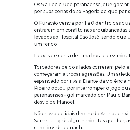
Os 5 a 1 do clube paranaense, que garant
por suas cenas de selvageria do que por 
O Furacão vencia por 1 a 0 dentro das qu
entraram em conflito nas arquibancadas ao
levados ao Hospital São José, sendo que 
um ferido.
Depois de cerca de uma hora e dez minuto
Torcedores de dois lados correram pelo es
começaram a trocar agressões. Um atleti
espancado por rivais. Diante da violência
Ribeiro optou por interromper o jogo quan
paranaenses - gol marcado por Paulo Ba
desvio de Manoel.
Não havia policiais dentro da Arena Joinv
Somente após alguns minutos que forças
com tiros de borracha.