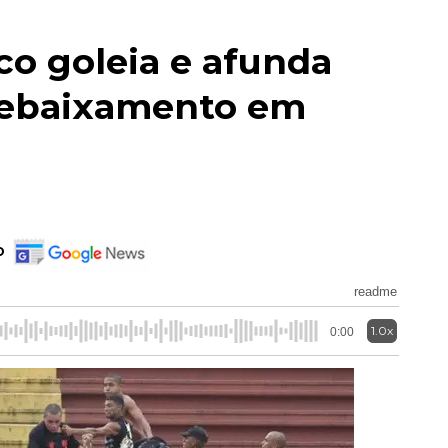
ico goleia e afunda
rebaixamento em
o
readme
1.0x
0:00