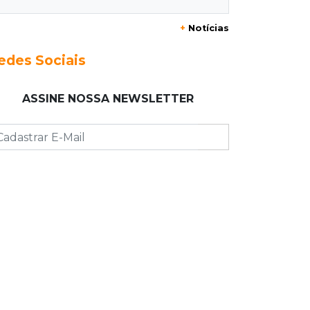
Acidente na Rua Antônio Maria
+
Notícias
Coelho causa lentidão e interdita
parte da via
edes Sociais
08:00
Post Patrocinado
ASSINE NOSSA NEWSLETTER
Studio Jozi Costa ajuda homens a
eliminar verrugas e pintas
07:52
A um clique
Do 1º prêmio às dívidas, jogadores
relatam como o vício tomou conta
da vida
07:46
Fomento
Com só 1,3% do crédito de inovação
da Finep, indústria de MS pede
espaço