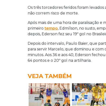
Os três torcedores feridos foram levados
não correm risco de morte.
Após mais de uma hora de paralisação e mu
primeiro
tempo
, Edmílson, no susto, em
depois, Ederson fez seu 19º gol no Brasilei
Depois do intervalo, Paulo Baier, que par
para servir Marcelo, que dominou e com ca
minutos. Aos 36 e aos 40, Ederson fechou
64 pontos e o 20º gol na artilharia.
VEJA TAMBÉM