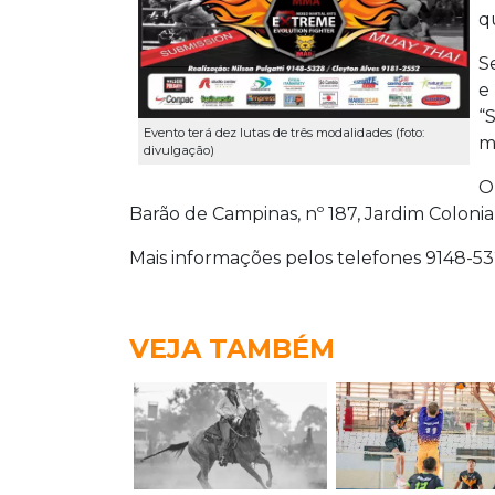
q
S
e
“
Evento terá dez lutas de três modalidades (foto:
m
divulgação)
O
Barão de Campinas, nº 187, Jardim Colonial
Mais informações pelos telefones 9148-53
VEJA TAMBÉM