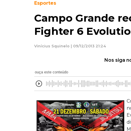
Esportes
Campo Grande re
Fighter 6 Evolutio
Vinícius Squinelo | 09/12/2013 21:24
Nos siga n
ouça este conteúdo
C
n
E
d
M