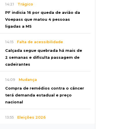
14:21
Trágico
PF indicia 16 por queda de avião da
Voepass que matou 4 pessoas
ligadas a MS
14:15
Falta de acessibilidade
Calçada segue quebrada há mais de
2 semanas e dificulta passagem de
cadeirantes
14:09
Mudança
Compra de remédios contra o câncer
terá demanda estadual e preço
nacional
13:55
Eleições 2026
Conheça os nove candidatos ao