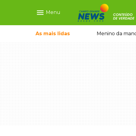
menu
Menu
ntre crianças brasileiras
As mais
lidas
Menino da mandi