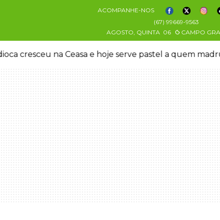
ACOMPANHE-NOS
(67) 99669-9563
AGOSTO, QUINTA
06
CAMPO GR
oca cresceu na Ceasa e hoje serve pastel a quem mad