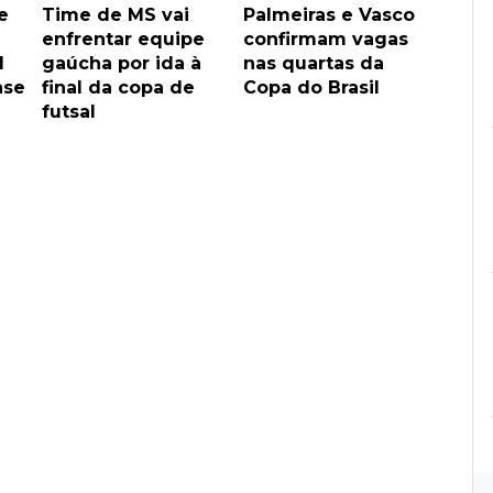
e
Time de MS vai
Palmeiras e Vasco
enfrentar equipe
confirmam vagas
l
gaúcha por ida à
nas quartas da
ase
final da copa de
Copa do Brasil
futsal