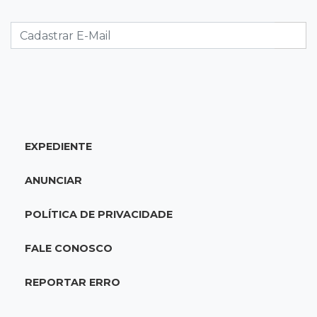
22:26
Eleições 2026
Eleitorado aprova teste da urna, mas diz que
colinha será "fundamental"
22:05
Sidrolândia
Briga termina com homem de 35 anos
assassinado a facadas
EXPEDIENTE
21:40
Ideb
ANUNCIAR
Escolas municipais lideram notas do Ensino
Fundamental em Campo Grande
POLÍTICA DE PRIVACIDADE
21:28
Futebol
FALE CONOSCO
Grêmio e Cruzeiro vencem em casa e avançam
às quartas da Copa do Brasil
REPORTAR ERRO
21:04
Eleições 2026