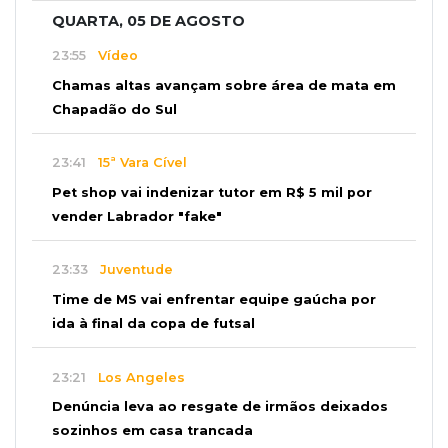
QUARTA, 05 DE AGOSTO
23:55
Vídeo
Chamas altas avançam sobre área de mata em
Chapadão do Sul
23:41
15ª Vara Cível
Pet shop vai indenizar tutor em R$ 5 mil por
vender Labrador "fake"
23:33
Juventude
Time de MS vai enfrentar equipe gaúcha por
ida à final da copa de futsal
23:21
Los Angeles
Denúncia leva ao resgate de irmãos deixados
sozinhos em casa trancada