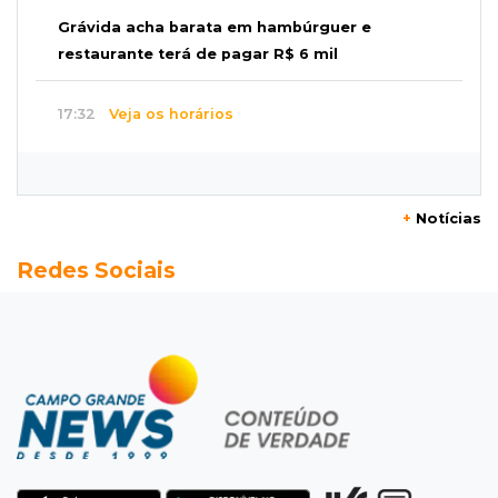
Grávida acha barata em hambúrguer e
restaurante terá de pagar R$ 6 mil
17:32
Veja os horários
Velório de Luis Pedro Scalise será no Rubens
Gil de Camillo nesta sexta-feira
+
Notícias
17:25
Operação Lívia
Redes Sociais
Nova lei pune deepfakes sexuais com crianças
e amplia investigação na internet
17:17
Quatro carros
Idoso sofre mal súbito enquanto dirigia e
provoca engavetamento na Mascarenhas
17:09
Dourados