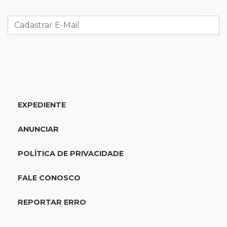
Caminhão tomba e trava trânsito após
acidente com F-1000 na Av. Heráclito
18:46
Futsal de base
Rodada de estreia da Copa Pelezinho soma 35
gols em quatro jogos
EXPEDIENTE
18:28
Concurso 3.042
Mega-Sena sorteia neste domingo prêmio
ANUNCIAR
acumulado em R$ 165 milhões
POLÍTICA DE PRIVACIDADE
18:05
Energia renovável
Produção de biodiesel cresce 32% em MS e
FALE CONOSCO
supera 31 milhões de litros
REPORTAR ERRO
17:44
100º caso