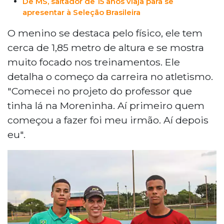
De MS, saltador de 15 anos viaja para se
pessoal de 2,01 metros, Paulo busca uma
apresentar à Seleção Brasileira
bolsa atleta federal e se dedica ao
esporte com paixão, enquanto sonha em
O menino se destaca pelo físico, ele tem
evoluir ainda mais na sua carreira atlética.
cerca de 1,85 metro de altura e se mostra
muito focado nos treinamentos. Ele
detalha o começo da carreira no atletismo.
"Comecei no projeto do professor que
tinha lá na Moreninha. Aí primeiro quem
começou a fazer foi meu irmão. Aí depois
eu".