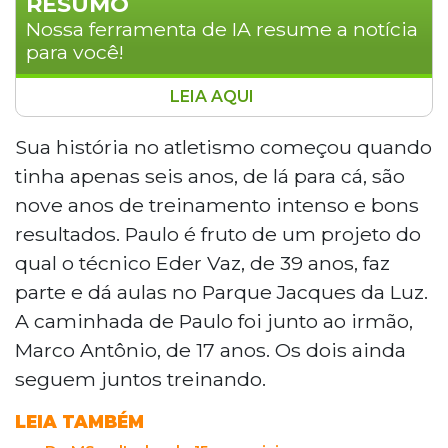
RESUMO
Nossa ferramenta de IA resume a notícia
para você!
LEIA AQUI
Paulo Henrique Marques Teles, um jovem
atleta de 15 anos de Campo Grande, é
Sua história no atletismo começou quando
uma promessa no salto em altura,
tinha apenas seis anos, de lá para cá, são
competindo em categorias sub-23.
nove anos de treinamento intenso e bons
Treinando sob a orientação do professor
resultados. Paulo é fruto de um projeto do
Eder Vaz, ele começou sua trajetória no
qual o técnico Eder Vaz, de 39 anos, faz
atletismo aos seis anos e, desde então,
tem se destacado em competições
parte e dá aulas no Parque Jacques da Luz.
nacionais e internacionais, acumulando
A caminhada de Paulo foi junto ao irmão,
medalhas e experiências. Em 2024, ele
Marco Antônio, de 17 anos. Os dois ainda
participou do Campeonato Sul-
seguem juntos treinando.
Americano na Colômbia e conquistou a
medalha de ouro no Campeonato
LEIA TAMBÉM
Brasileiro Interclubes. Com um recorde