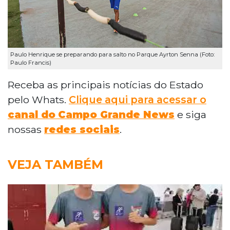
Paulo Henrique se preparando para salto no Parque Ayrton Senna (Foto:
Paulo Francis)
Receba as principais notícias do Estado
pelo Whats.
Clique aqui para acessar o
canal do
Campo Grande News
e siga
nossas
redes sociais
.
VEJA TAMBÉM