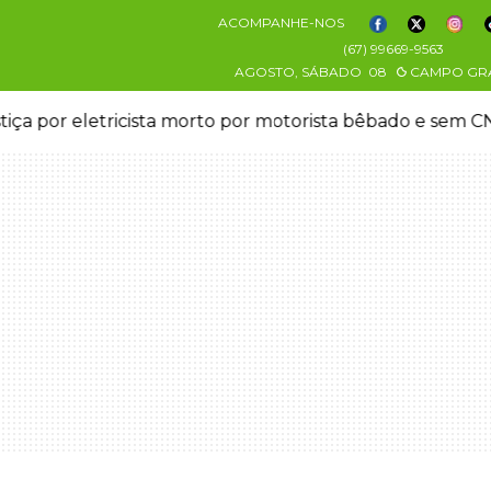
ACOMPANHE-NOS
(67) 99669-9563
AGOSTO, SÁBADO
08
CAMPO GR
stiça por eletricista morto por motorista bêbado e sem 