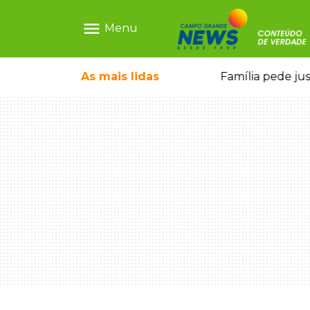
menu
Menu
pode ganhar dia oficial em MS
As mais
lidas
Família pede ju