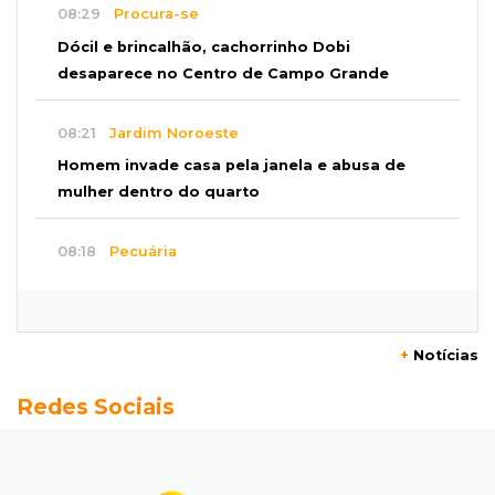
08:29
Procura-se
Dócil e brincalhão, cachorrinho Dobi
desaparece no Centro de Campo Grande
08:21
Jardim Noroeste
Homem invade casa pela janela e abusa de
mulher dentro do quarto
08:18
Pecuária
Rebanho bovino de MS encolhe em 616 mil
animais em um ano
+
Notícias
08:10
Sabia dessa?
Redes Sociais
Roupinha no calor pode virar uma “estufa” e
até matar seu cachorro
07:57
Piloto paraplégico