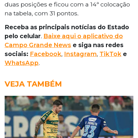
duas posições e ficou com a 14ª colocação
na tabela, com 31 pontos.
Receba as principais notícias do Estado
pelo celular
.
Baixe aqui o aplicativo do
Campo Grande News
e siga nas redes
sociais:
Facebook
,
Instagram
,
TikTok
e
WhatsApp
.
VEJA TAMBÉM