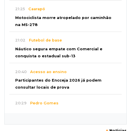
21:25
Caarapó
Motociclista morre atropelado por caminhão
na MS-278
21:02
Futebol de base
Náutico segura empate com Comercial e
conquista o estadual sub-13
20:40
Acesso ao ensino
Participantes do Encceja 2026 já podem
consultar locais de prova
20:29
Pedro Gomes
Jovem morre baleado e suspeita envolve
disputa entre facções rivais
+
Notícias