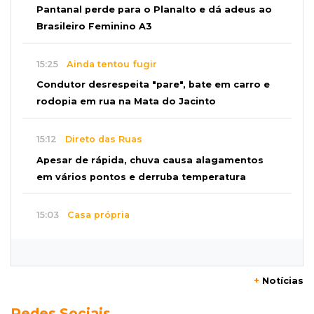
Pantanal perde para o Planalto e dá adeus ao
Brasileiro Feminino A3
15:25
Ainda tentou fugir
Condutor desrespeita "pare", bate em carro e
rodopia em rua na Mata do Jacinto
15:12
Direto das Ruas
Apesar de rápida, chuva causa alagamentos
em vários pontos e derruba temperatura
15:03
Casa própria
Feirão de imóveis começa na quarta com
subsídios de até R$ 16 mil
+
Notícias
14:59
Fim da saga?
Redes Sociais
Laudo definitivo da PF confirma que madeira