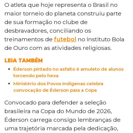
defender a Seleção Brasileira na Copa do
O atleta que hoje representa o Brasil no
Mundo, teve sua formação inicial
maior torneio do planeta construiu parte
marcada pelo Clube de Desbravadores
de sua formação no clube de
Falcão Peregrino, em Campo Grande.
desbravadores, conciliando os
Durante a infância no bairro Tiradentes, o
treinamentos de
futebol
no Instituto Bola
atleta conciliou o futebol com atividades
religiosas da Igreja Adventista, onde
de Ouro com as atividades religiosas.
desenvolveu valores como disciplina, foco
LEIA TAMBÉM
e espiritualidade. Familiares e ex-
conselheiros destacam que a dedicação
Éderson pintado no asfalto é amuleto de alunos
demonstrada nos projetos sociais foi
torcendo pelo hexa
fundamental para sua carreira
Ministério dos Povos Indígenas celebra
profissional.
convocação de Éderson para a Copa
Convocado para defender a seleção
brasileira na Copa do Mundo de 2026,
Éderson carrega consigo lembranças de
uma trajetória marcada pela dedicação,