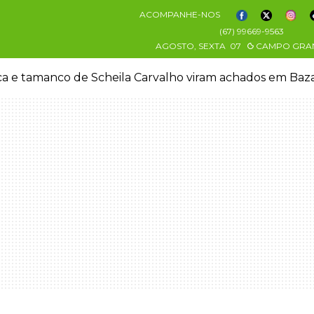
ACOMPANHE-NOS
(67) 99669-9563
AGOSTO, SEXTA
07
CAMPO GRA