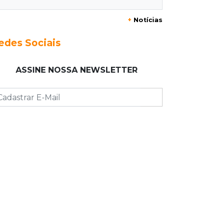
muda
+
Notícias
22:48
Concurso 3.041
edes Sociais
Sortudo de MS leva R$ 52 mil ao
apostar R$ 5 na Mega-Sena
ASSINE NOSSA NEWSLETTER
22:29
Estrutura
Pantanal passa a ter unidade
regional para atuar em incêndios e
desmate
22:00
Emagrecedores
MS lidera procura digital por canetas
paraguaias sem registro
21:41
Nova Alvorada do Sul
Granizo danifica telhados e