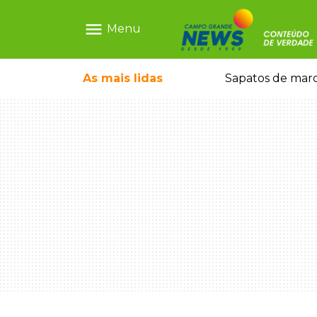
menu
Menu
ntre crianças brasileiras
As mais
lidas