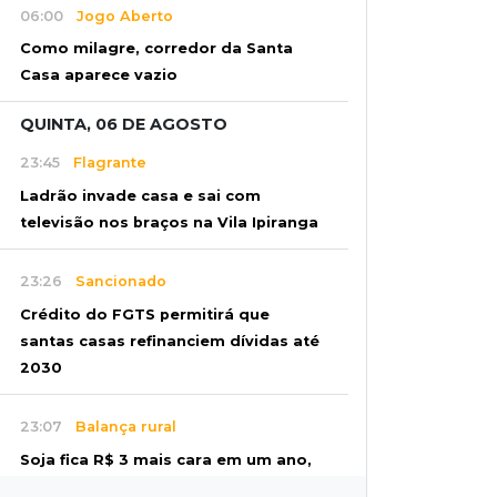
06:00
Jogo Aberto
Como milagre, corredor da Santa
Casa aparece vazio
QUINTA, 06 DE AGOSTO
23:45
Flagrante
Ladrão invade casa e sai com
televisão nos braços na Vila Ipiranga
23:26
Sancionado
Crédito do FGTS permitirá que
santas casas refinanciem dívidas até
2030
23:07
Balança rural
Soja fica R$ 3 mais cara em um ano,
enquanto preço do milho pouco