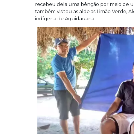
mato-grossense à competição após 32 
recebeu dela uma bênção por meio de um
1994.
também visitou as aldeias Limão Verde, Al
indígena de Aquidauana.