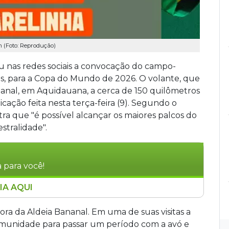
m (Foto: Reprodução)
u nas redes sociais a convocação do campo-
s, para a Copa do Mundo de 2026. O volante, que
nanal, em Aquidauana, a cerca de 150 quilômetros
ação feita nesta terça-feira (9). Segundo o
tra que "é possível alcançar os maiores palcos do
tralidade".
 para você!
IA AQUI
brou a convocação de Éderson dos Santos, de
. O volante tem origem Terena e raízes na
ra da Aldeia Bananal. Em uma de suas visitas a
sença de Éderson marca o retorno de um sul-
comunidade para passar um período com a avó e