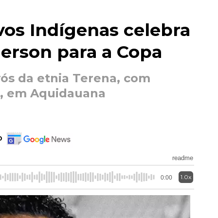
vos Indígenas celebra
erson para a Copa
s da etnia Terena, com
l, em Aquidauana
o
readme
1.0x
0:00