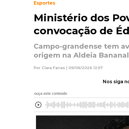
Esportes
Ministério dos Po
convocação de Éd
Campo-grandense tem avó
origem na Aldeia Banana
Por Clara Farias | 09/06/2026 12:57
Nos siga n
ouça este conteúdo