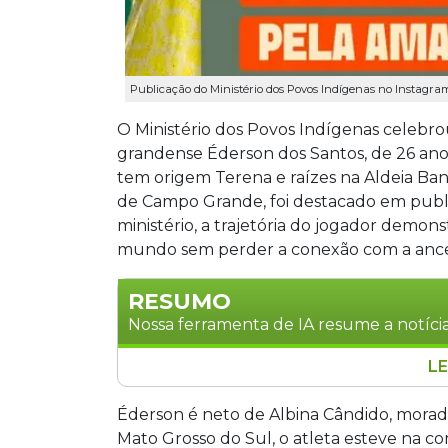
Publicação do Ministério dos Povos Indígenas no Instagra
O Ministério dos Povos Indígenas celebro
grandense Éderson dos Santos, de 26 ano
tem origem Terena e raízes na Aldeia Ba
de Campo Grande, foi destacado em public
ministério, a trajetória do jogador demons
mundo sem perder a conexão com a ances
RESUMO
Nossa ferramenta de IA resume a notícia
LE
O Ministério dos Povos Indígenas cele
26 anos, para a Copa do Mundo de 2026
Éderson é neto de Albina Cândido, morado
Aldeia Bananal, em Aquidauana. A pre
Mato Grosso do Sul, o atleta esteve na 