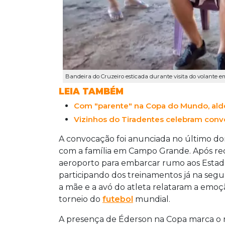
Bandeira do Cruzeiro esticada durante visita do volante em
LEIA TAMBÉM
Com "parente" na Copa do Mundo, alde
Vizinhos do Tiradentes celebram conv
A convocação foi anunciada no último do
com a família em Campo Grande. Após receb
aeroporto para embarcar rumo aos Estados
participando dos treinamentos já na segu
a mãe e a avó do atleta relataram a emoçã
torneio do
futebol
mundial.
A presença de Éderson na Copa marca o 