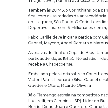
Thiago Neves, Rafinha e Arrascaeta; Sassá.
Também às 20h45, o Corinthians joga para 
final com duas rodadas de antecedência.
em Itaquera, São Paulo. O Corinthians lid
Deportivo Lara, com 6, Millionarios, com 4
Fabio Carille deve iniciar a partida com C
Gabriel, Maycon, Ángel Romero e Mateus V
As oitavas de final da Copa do Brasil ta
partidas de ida, às 18h30. No estádio Ind
recebe a Chapecoense.
Embalado pela vitória sobre o Corinthians 
Victor; Patric, Leonardo Silva, Gabriel e 
Guedes e Otero; Ricardo Oliveira.
Já o Flamengo estreia na competição naci
Lucarelli, em Campinas (SP). Líder do Brasi
Berrío, Diego, Juan e Guerrero. O time tit