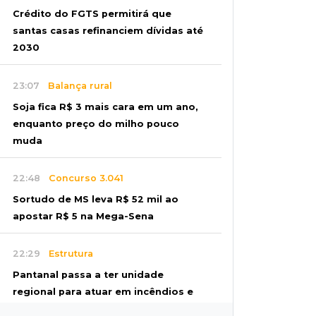
Crédito do FGTS permitirá que
santas casas refinanciem dívidas até
2030
23:07
Balança rural
Soja fica R$ 3 mais cara em um ano,
enquanto preço do milho pouco
muda
22:48
Concurso 3.041
Sortudo de MS leva R$ 52 mil ao
apostar R$ 5 na Mega-Sena
22:29
Estrutura
Pantanal passa a ter unidade
regional para atuar em incêndios e
desmate