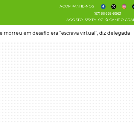
ACOMPANHE-NOS
(67) 99669-9563
AGOSTO, SEXTA
07
CAMPO GRA
 morreu em desafio era "escrava virtual", diz delegada