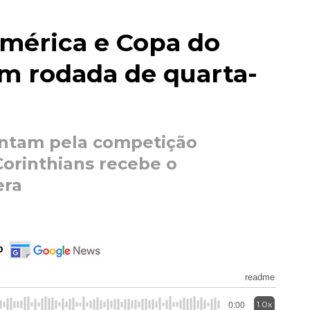
América e Copa do
m rodada de quarta-
entam pela competição
Corinthians recebe o
era
o
readme
1.0x
0:00