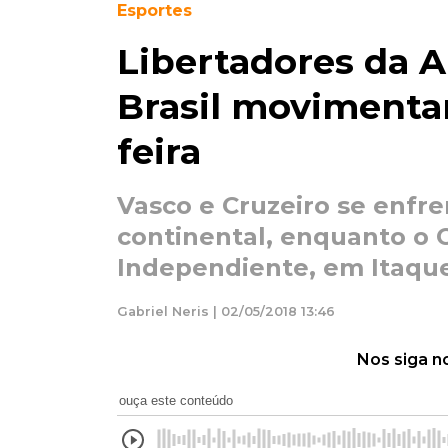
Esportes
Libertadores da 
Brasil movimenta
feira
Vasco e Cruzeiro se enfr
continental, enquanto o 
Independiente, em Itaqu
Gabriel Neris | 02/05/2018 13:46
Nos siga n
ouça este conteúdo