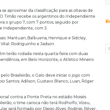
se aproximar da classificação para as oitavas de
 O Timão recebe os argentinos do Independiente
R
era o grupo 7, com 7 pontos, seguido por
, e Independiente, com 3.
ássio; Mantuan, Balbuena, Henrique e Sidcley;
ital; Rodriguinho e Jadson.
mbém terão rodada nesta quarta-feira com duas
ependência, em Belo Horizonte, o Atlético Mineiro
pelo Brasileirão, o Galo deve iniciar o jogo com
Fábio Santos; Adilson, Gustavo Blanco, Luan, Róger
onal contra a Ponte Preta no estádio Moisés
leirão, o time carioca não terá Rodholfo, Vizeu,
ular será formado por Diego Alves; Rodinei, Réver,