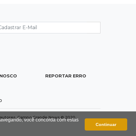
instalar 2,5 mil placas de ruas da
Capital
18:03
Mais 3,8 mil km
Com empréstimo bilionário, MS
planeja mais que dobrar malha
asfaltada até 2031
17:54
Promessa em ascensão
Campeã nacional, atleta de MS
ONOSCO
REPORTAR ERRO
representará o Brasil no Pan-
Americano de judô
0
17:46
Danos morais
Grávida acha barata em hambúrguer
dos autores. Campo Grande News © 2020.
 navegando, você concorda com estas
e restaurante terá de pagar R$ 6 mil
Continuar