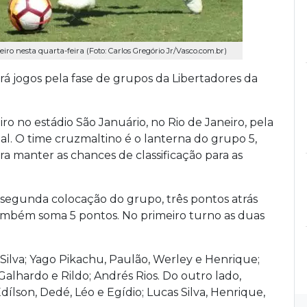
eiro nesta quarta-feira (Foto: Carlos Gregório Jr/Vasco.com.br)
erá jogos pela fase de grupos da Libertadores da
ro no estádio São Januário, no Rio de Janeiro, pela
l. O time cruzmaltino é o lanterna do grupo 5,
a manter as chances de classificação para as
 segunda colocação do grupo, três pontos atrás
também soma 5 pontos. No primeiro turno as duas
.
 Silva; Yago Pikachu, Paulão, Werley e Henrique;
alhardo e Rildo; Andrés Rios. Do outro lado,
son, Dedé, Léo e Egídio; Lucas Silva, Henrique,