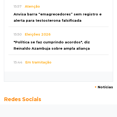
15:57
Atenção
Anvisa barra “emagrecedores” sem registro e
alerta para testosterona falsificada
15:50
Eleições 2026
"Política se faz cumprindo acordos", diz
Reinaldo Azambuja sobre ampla aliança
15:44
Em tramitação
Projeto em MS quer barrar artistas que
divulgam bets em eventos públicos
+
Notícias
15:37
Versão de defesa
Redes Sociais
Caminhão envolvido em acidente com 4
mortes quebrou na pista