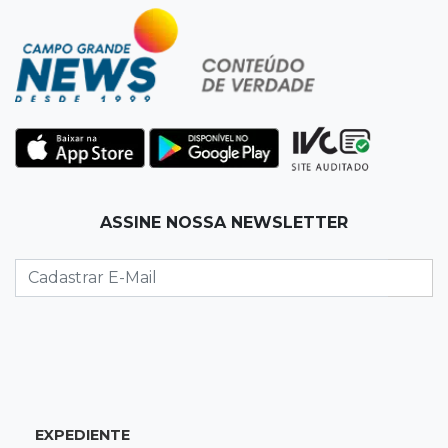
15:27
Pagará indenização
Homem que atacou ex com motosserra na
frente da filha é condenado
15:24
Veículos
Rodamos 1.000 km com o Basalt; veja onde
ele mais surpreendeu
15:14
Luto na arquitetura
ASSINE NOSSA NEWSLETTER
Morre aos 58 anos Luis Pedro Scalise,
arquiteto dos projetos fora do comum
14:55
Categorias de base
Times de Dourados e Campo Grande vencem
1ª etapa do Festival de Futebol Sub-11
EXPEDIENTE
14:47
"Acrodermo"