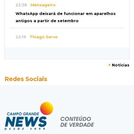
22:38
Mensageiro
WhatsApp deixará de funcionar em aparelhos
antigos a partir de setembro
22:19
Thiago Servo
Sertanejo desiste de ação de R$ 12 milhões
por pagar pensão sem ser pai
+
Notícias
21:50
Balcão de empregos
Redes Sociais
Semana vai começar com 909 novas
oportunidades de trabalho em 114 funções
21:31
Flagrante
Motorista atinge carro parado, perde
retrovisor e foge no Jardim Antártica
21:12
Entrevista