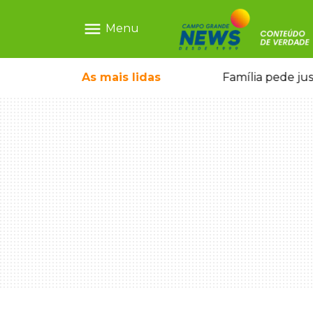
menu
Menu
o pela FAB morrem em confronto
As mais
lidas
Família pede ju