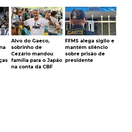
Alvo do Gaeco,
FFMS alega sigilo e
na
sobrinho de
mantém silêncio
Cezário mandou
sobre prisão de
ças
família para o Japão
presidente
na conta da CBF