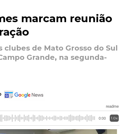
imes marcam reunião
eração
s clubes de Mato Grosso do Sul
 Campo Grande, na segunda-
o
readme
1.0x
0:00