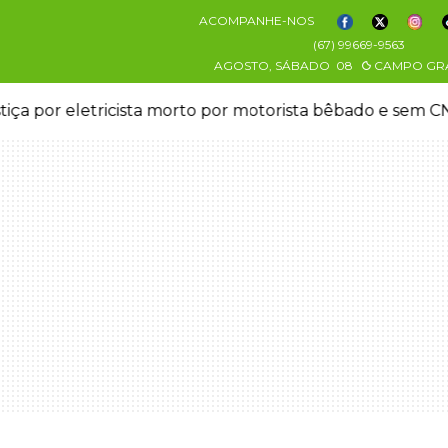
ACOMPANHE-NOS
(67) 99669-9563
AGOSTO, SÁBADO
08
CAMPO GR
stiça por eletricista morto por motorista bêbado e sem 