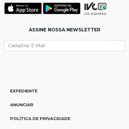
Corinthians vence Bragantino por 2 a 0 e sobe
para 7º no Brasileirão
19:12
Na Vila Belmiro
ASSINE NOSSA NEWSLETTER
Athletico vence Santos por 2 a 0 e mantém 3º
lugar no Brasileirão
18:51
Oportunidades
UEMS está com seleções para professores
com salários de até R$ 10,2 mil
EXPEDIENTE
18:33
Em 2022
Homem que ajudou a sequestrar bebê matou
ANUNCIAR
adolescente atropelada no Amazonas
POLÍTICA DE PRIVACIDADE
18:15
Nubank Parque