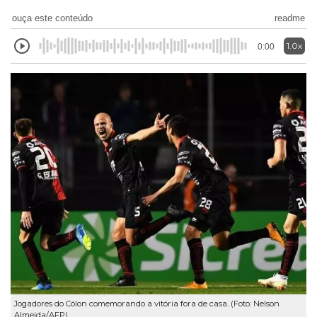
ouça este conteúdo
readme
1.0x
0:00
Jogadores do Cólon comemorando a vitória fora de casa. (Foto: Nelson
Almeida/AFP)