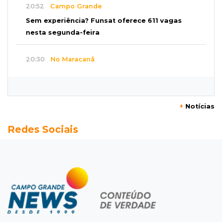
20:52
Campo Grande
Sem experiência? Funsat oferece 611 vagas
nesta segunda-feira
20:30
No Maracanã
Flamengo vence Vitória por 2 a 0 e encurta
distância para o líder
+
Notícias
20:13
Empregos
Redes Sociais
Seleções em MS têm salários de até R$ 8,2 mil;
veja oportunidades
19:50
Jardim Itatiaia
Vigia é amarrado durante roubo de carro e
dois caminhões em pátio
19:35
Bragança Paulista