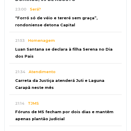
23:00
Será?
“Forró só de véio e tereré sem graça”,
rondoniense detona Capital
21:53
Homenagem
Luan Santana se declara à filha Serena no Dia
dos Pais
21:34
Atendimento
Carreta da Justiça atenderá Juti e Laguna
Carapã neste mês
21:14
TJMS
Fóruns de MS fecham por dois dias e mantêm
apenas plantão judicial