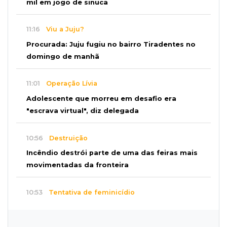
mil em jogo de sinuca
11:16
Viu a Juju?
Procurada: Juju fugiu no bairro Tiradentes no
domingo de manhã
11:01
Operação Lívia
Adolescente que morreu em desafio era
"escrava virtual", diz delegada
10:56
Destruição
Incêndio destrói parte de uma das feiras mais
movimentadas da fronteira
10:53
Tentativa de feminicídio
"Ele pegou a motosserra para me matar",
afirma vítima durante júri do ex