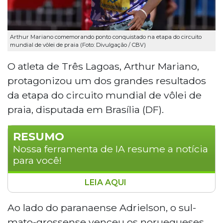
Arthur Mariano comemorando ponto conquistado na etapa do circuito
mundial de vôlei de praia (Foto: Divulgação / CBV)
O atleta de Três Lagoas, Arthur Mariano,
protagonizou um dos grandes resultados
da etapa do circuito mundial de vôlei de
praia, disputada em Brasília (DF).
RESUMO
Nossa ferramenta de IA resume a notícia
para você!
LEIA AQUI
O atleta Arthur Mariano e seu parceiro
Adrielson venceram os campeões
Ao lado do paranaense Adrielson, o sul-
olímpicos Anders Mol e Christian Sorum
mato-grossense venceu os noruegueses