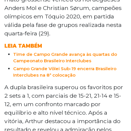
na etapa do circuito mundial de vôlei de
Anders Mol e Christian Sørum, campeões
praia em Brasília. A dupla brasileira
olímpicos em Tóquio 2020, em partida
superou os noruegueses por 2 sets a 1,
válida pela fase de grupos realizada nesta
consolidando o bom desempenho após
conquistarem o tricampeonato nacional
quarta-feira (29).
consecutivo. O evento ocorre no Parque
LEIA TAMBÉM
da Cidade até o dia 3 de dezembro e
conta com nomes de peso da
Time de Campo Grande avança às quartas do
modalidade, incluindo as campeãs
Campeonato Brasileiro Interclubes
olímpicas brasileiras Duda Lisboa e Ana
Campo Grande Vôlei Sub-19 encerra Brasileiro
Patrícia Ramos.
Interclubes na 8ª colocação
A dupla brasileira superou os favoritos por
2 sets a 1, com parciais de 15-21, 21-14 e 15-
12, em um confronto marcado por
equilíbrio e alto nível técnico. Após a
vitória, Arthur destacou a importância do
resultado e revelou a admiração pelos