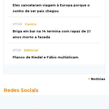
Eles cancelaram viagem à Europa porque o
sonho de ser pais chegou
07:03
Centro
Briga em bar na 14 termina com rapaz de 21
anos morto a facada
07:01
Editorial
Planos de Riedel e Fábio multiplicam
promessas, mas deixam a conta para depois
07:00
Agendão
+
Notícias
Domingo é dia de Festival do Sobá e feiras em
Redes Sociais
homenagem aos pais
SÁBADO, 08 DE AGOSTO
22:04
Resumão