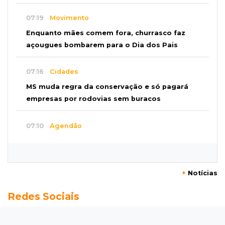
07:19
Movimento
Enquanto mães comem fora, churrasco faz
açougues bombarem para o Dia dos Pais
07:16
Cidades
MS muda regra da conservação e só pagará
empresas por rodovias sem buracos
07:10
Agendão
Sábado é dia de Feira das Esposas, Festival
do Sobá e Parada Nerd
+
Notícias
07:07
Previsão do tempo
Redes Sociais
Sábado será de calor intenso e alerta de
vendaval em Mato Grosso do Sul