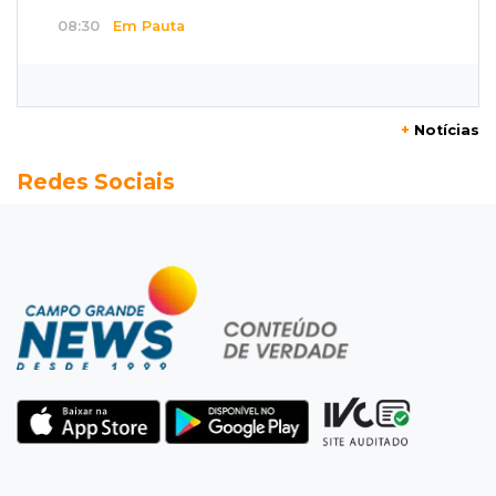
08:30
Em Pauta
O enorme peso dos genes na obesidade
08:26
O que ficou de quem partiu
+
Notícias
Com ajuda da irmã, mãe transforma sonho
Redes Sociais
que tinha com a filha em loja
08:15
Estudo
Município de MS perde 58 mil hectares e R$ 12
milhões por mês com silvicultura
08:03
Amambai
Rapaz de 23 anos morre ao bater o carro em
poste de energia elétrica
07:54
Ruas bloqueadas