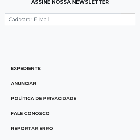
ASSINE NOSSA NEWSLETTER
Campo Grande tem quatro interdições no
trânsito neste domingo
07:45
Dia dos Pais
Qual conselho do seu pai você não ouviu e
hoje paga um preço alto?
07:30
Disciplina e amor
EXPEDIENTE
Pais passam kung-fu de geração em geração
e agora treinam as filhas
ANUNCIAR
07:26
Tiradentes
POLÍTICA DE PRIVACIDADE
Ataque em beco deixa um morto com rosto
deformado e outro ferido
FALE CONOSCO
07:20
14 de julho
REPORTAR ERRO
Feira Central encerra Festival do Sobá com