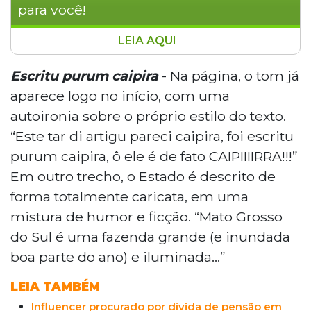
para você!
LEIA AQUI
A Desciclopédia, site de paródias
inspirado na Wikipédia, publicou nesta
Escritu purum caipira
- Na página, o tom já
sexta-feira (26) um artigo satírico sobre
aparece logo no início, com uma
Mato Grosso do Sul, com linguagem
autoironia sobre o próprio estilo do texto.
exagerada e interpretações fictícias sobre
“Este tar di artigu pareci caipira, foi escritu
o Estado. O texto usa humor regional e
purum caipira, ô ele é de fato CAIPIIIIRRA!!!”
caricaturas culturais, descrevendo o
Estado como "uma fazenda grande e
Em outro trecho, o Estado é descrito de
inundada". O portal reforça que nenhum
forma totalmente caricata, em uma
de seus artigos representa a verdade,
mistura de humor e ficção. “Mato Grosso
servindo apenas como sátira.
do Sul é uma fazenda grande (e inundada
boa parte do ano) e iluminada…”
LEIA TAMBÉM
Influencer procurado por dívida de pensão em