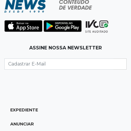
entrega e acaba preso por feminicídio
13:25
Nova Ala
Hospital de Câncer inaugura 20 leitos de UTI e
amplia capacidade para pacientes
ASSINE NOSSA NEWSLETTER
13:17
Depoimento contraditório
Recém-nascida desaparecida foi entregue
para pagar dívida do pai com facção
13:08
Investigação
Filha denuncia coronel da reserva da PM por
estupros desde infância
EXPEDIENTE
13:00
Artigos
ANUNCIAR
Profissionais da Educação: aqueles que fazem