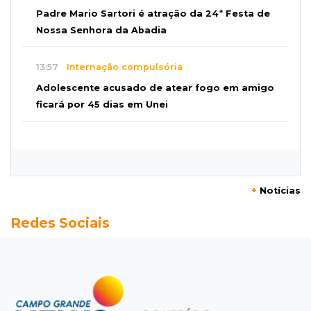
Padre Mario Sartori é atração da 24ª Festa de
Nossa Senhora da Abadia
13:57
Internação compulsória
Adolescente acusado de atear fogo em amigo
ficará por 45 dias em Unei
13:46
"Descaracterizado"
Após emendas, prefeitura vai reformular
projeto de mudanças nas leis tributárias
+
Notícias
13:40
Indústria
Redes Sociais
Mineração ganha força, gera mais empregos e
impulsiona exportações de MS
13:34
Rio Verde do MT
Um dia após matar companheira, homem se