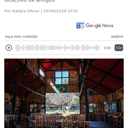
doações de amigos
Por Natália Olliver | 29/06/2026 07:10
ouça este conteúdo
readme
1.0x
0:00