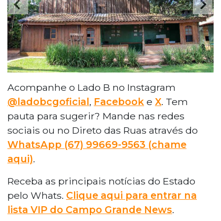
Acompanhe o Lado B no Instagram
@ladobcgoficial
,
Facebook
e
X
. Tem
pauta para sugerir? Mande nas redes
sociais ou no Direto das Ruas através do
WhatsApp (67) 99669-9563 (chame
aqui)
.
Receba as principais notícias do Estado
pelo Whats.
Clique aqui para entrar na
lista VIP do Campo Grande News
.