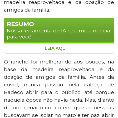
madeira reaproveitada e da doação de
amigos da família.
RESUMO
Nossa ferramenta de IA resume a notícia
para você!
LEIA AQUI
Localizado na MS-10, km 06, saída para
Rochedinho, o Rancho do Galo surgiu
O rancho foi melhorando aos poucos, na
durante a pandemia como opção de lazer
base da madeira reaproveitada e da
rural. O espaço de 4 hectares tem lago
doação de amigos da família. Antes da
com diversas espécies de peixes, piscinas
covid, nunca passou pela cabeça de
naturais sem cloro e arquitetura rústica
Badeco abrir para o público, até porque
inspirada no Velho Oeste. O day use custa
R$ 75, com capacidade limitada a 250
naquela época não havia nada. Mas, diante
pessoas. Nos meses frios, o rancho recebe
de um cenário crítico em que as pessoas
eventos temáticos como encontros de
buscavam se isolar no mato e ter paz, abrir
carros antigos e manobras de drift.