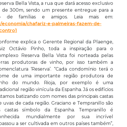
erva Bella Vista, a rua que dará acesso exclusivo
s de 300m, sendo um presente entregue para a
o de famílias e amigos. Leia mais em:
economia/chafariz-e-palmeiras-fazem-de-
contro1
onforme explica o Gerente Regional da Plaenge,
uiz Octávio Pinho, toda a inspiração para o
omplexo Reserva Bella Vista foi norteada pelas
erras produtoras de vinho, por isso também a
omenclatura ‘Reserva’. “Cada condomínio terá o
ome de uma importante região produtora de
inho do mundo. Rioja, por exemplo é uma
radicional região vinícula da Espanha. Já os edifícios
stamos batizando com nomes das principais castas
e uvas de cada região. Graciano e Tempranillo são
s castas símbolo da Espanha. Tempranillo é
onhecida mundialmente por sua incrível
 passou a ser cultivada em outros países também”,