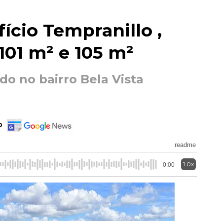
ício Tempranillo ,
01 m² e 105 m²
o no bairro Bela Vista
o
readme
1.0x
0:00