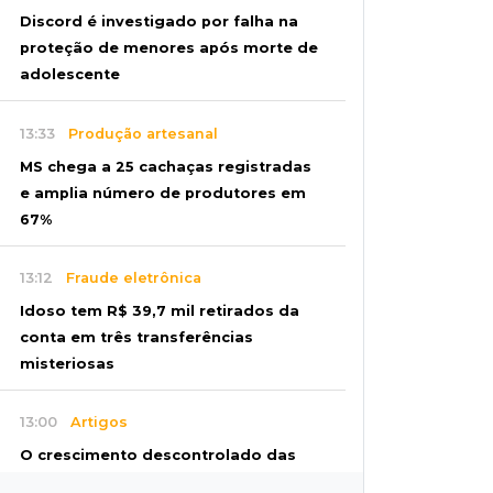
Discord é investigado por falha na
proteção de menores após morte de
adolescente
13:33
Produção artesanal
MS chega a 25 cachaças registradas
e amplia número de produtores em
67%
13:12
Fraude eletrônica
Idoso tem R$ 39,7 mil retirados da
conta em três transferências
misteriosas
13:00
Artigos
O crescimento descontrolado das
big techs