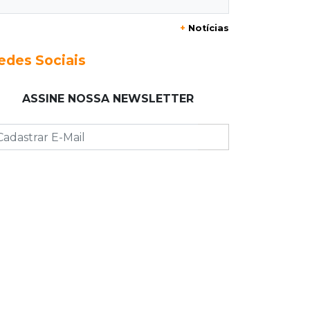
+
Notícias
12:55
Ventania
Árvore cai, bloqueia avenida e deixa
edes Sociais
comércio sem energia em Campo
Grande
ASSINE NOSSA NEWSLETTER
12:34
"Foi mal"
Mulher em situação de rua coloca
fogo em terreno e causa incêndio no
Santo Amaro
12:10
Direito
Inteligência Artificial avança na
advocacia e encurta tarefas
administrativas
12:08
Decisão judicial