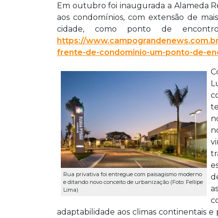
Em outubro foi inaugurada a Alameda Res
aos condomínios, com extensão de mai
cidade, como ponto de encontr
https://www.campograndenews.com.br/
frente-de-condominio-um-ponto-de-en
C
L
c
t
n
n
v
t
e
Rua privativa foi entregue com paisagismo moderno
d
e ditando novo conceito de urbanização (Foto: Fellipe
a
Lima)
c
adaptabilidade aos climas continentais e