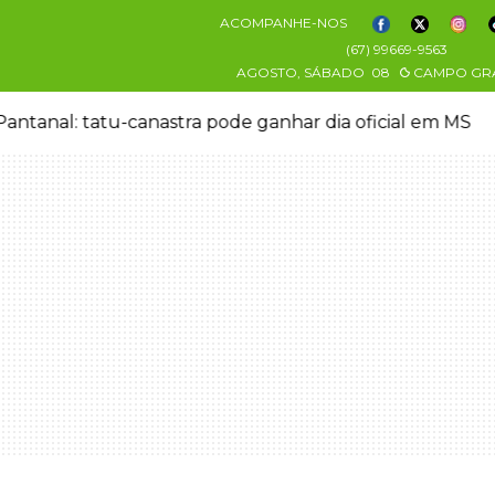
ACOMPANHE-NOS
(67) 99669-9563
AGOSTO, SÁBADO
08
CAMPO GR
antanal: tatu-canastra pode ganhar dia oficial em MS