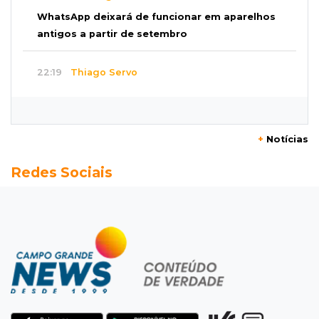
WhatsApp deixará de funcionar em aparelhos
antigos a partir de setembro
22:19
Thiago Servo
Sertanejo desiste de ação de R$ 12 milhões
por pagar pensão sem ser pai
+
Notícias
21:50
Balcão de empregos
Redes Sociais
Semana vai começar com 909 novas
oportunidades de trabalho em 114 funções
21:31
Flagrante
Motorista atinge carro parado, perde
retrovisor e foge no Jardim Antártica
21:12
Entrevista