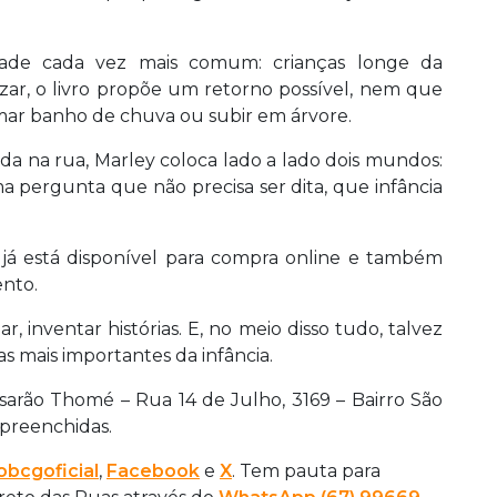
dade cada vez mais comum: crianças longe da
izar, o livro propõe um retorno possível, nem que
tomar banho de chuva ou subir em árvore.
ida na rua, Marley coloca lado a lado dois mundos:
ma pergunta que não precisa ser dita, que infância
o já está disponível para compra online e também
ento.
ar, inventar histórias. E, no meio disso tudo, talvez
s mais importantes da infância.
asarão Thomé – Rua 14 de Julho, 3169 – Bairro São
 preenchidas.
bcgoficial
,
Facebook
e
X
. Tem pauta para