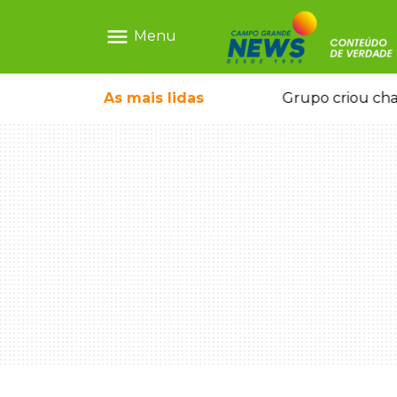
menu
Menu
icape deixou 4 mortos e 8 feridos
As mais
lidas
Grupo criou cha