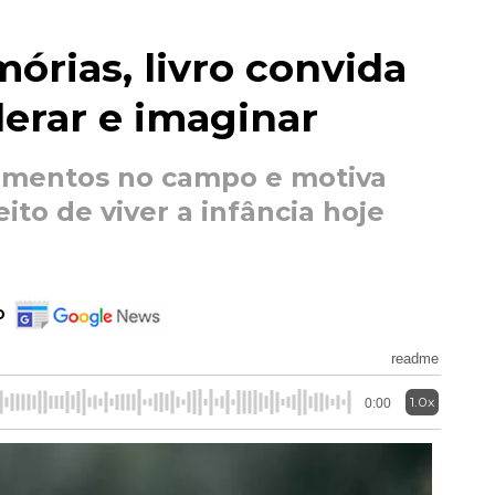
órias, livro convida
lerar e imaginar
momentos no campo e motiva
ito de viver a infância hoje
o
readme
1.0x
0:00