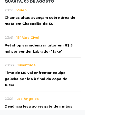
QUARTA, 05 DE AGOSTO
23:55
Vídeo
Chamas altas avançam sobre área de
mata em Chapadão do Sul
23:41
15ª Vara Cível
Pet shop vai indenizar tutor em R$ 5
mil por vender Labrador "fake"
23:33
Juventude
Time de MS vai enfrentar equipe
gaúcha por ida à final da copa de
futsal
23:21
Los Angeles
Denúncia leva ao resgate de irmãos
deixados sozinhos em casa trancada