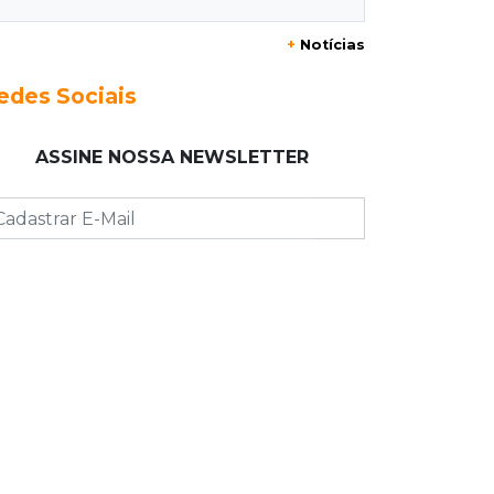
+
Notícias
23:17
Clima
Defesa Civil recomenda atenção em
edes Sociais
MS com formação de ciclone bomba
ASSINE NOSSA NEWSLETTER
23:00
Ideb
Entre escolas com nota divulgada, 3
estaduais lideram o Ensino Médio na
Capital
22:57
Chapadão do Sul
Homem é baleado após apontar
revólver para policiais militares
22:42
Resumão
Palmeiras e Vasco confirmam vagas
nas quartas da Copa do Brasil