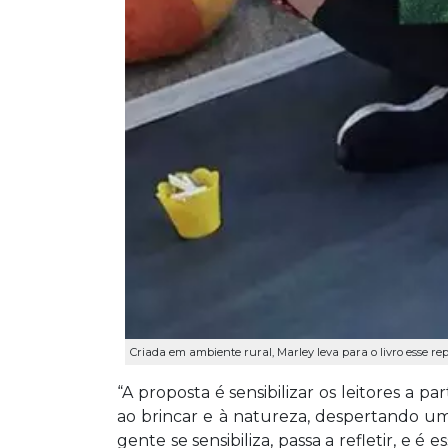
Criada em ambiente rural, Marley leva para o livro esse rep
“A proposta é sensibilizar os leitores a p
ao brincar e à natureza, despertando um
gente se sensibiliza, passa a refletir, e 