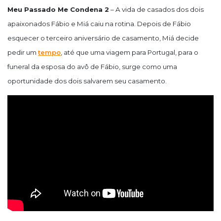
Meu Passado Me Condena 2
– A vida de casados dos dois
apaixonados Fábio e Miá caiu na rotina. Depois de Fábio
esquecer o terceiro aniversário de casamento, Miá decide
pedir um
tempo
, até que uma viagem para Portugal, para o
funeral da esposa do avô de Fábio, surge como uma
oportunidade dos dois salvarem seu casamento.