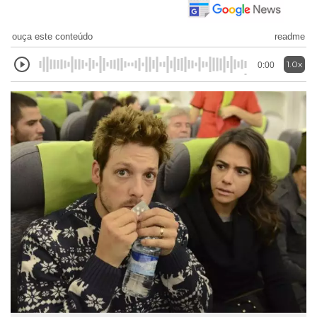
ouça este conteúdo
readme
1.0x
0:00