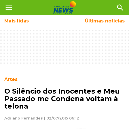
menu
search
Mais
lidas
Últimas notícias
Artes
O Silêncio dos Inocentes e Meu
Passado me Condena voltam à
telona
Adriano Fernandes | 02/07/2015 06:12