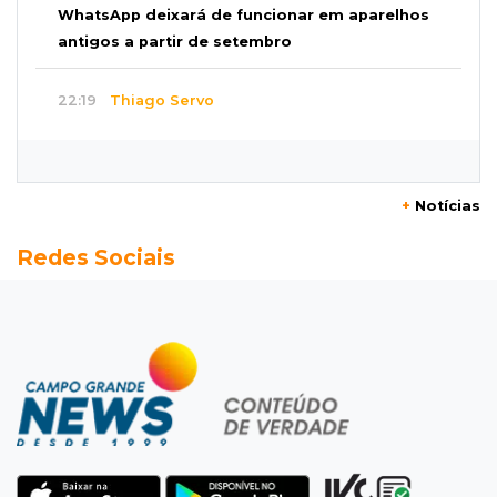
WhatsApp deixará de funcionar em aparelhos
antigos a partir de setembro
22:19
Thiago Servo
Sertanejo desiste de ação de R$ 12 milhões
por pagar pensão sem ser pai
+
Notícias
21:50
Balcão de empregos
Redes Sociais
Semana vai começar com 909 novas
oportunidades de trabalho em 114 funções
21:31
Flagrante
Motorista atinge carro parado, perde
retrovisor e foge no Jardim Antártica
21:12
Entrevista
“Sinto que ela está por perto”, diz mãe de